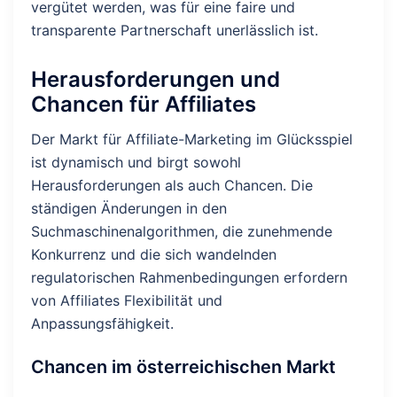
vergütet werden, was für eine faire und
transparente Partnerschaft unerlässlich ist.
Herausforderungen und
Chancen für Affiliates
Der Markt für Affiliate-Marketing im Glücksspiel
ist dynamisch und birgt sowohl
Herausforderungen als auch Chancen. Die
ständigen Änderungen in den
Suchmaschinenalgorithmen, die zunehmende
Konkurrenz und die sich wandelnden
regulatorischen Rahmenbedingungen erfordern
von Affiliates Flexibilität und
Anpassungsfähigkeit.
Chancen im österreichischen Markt