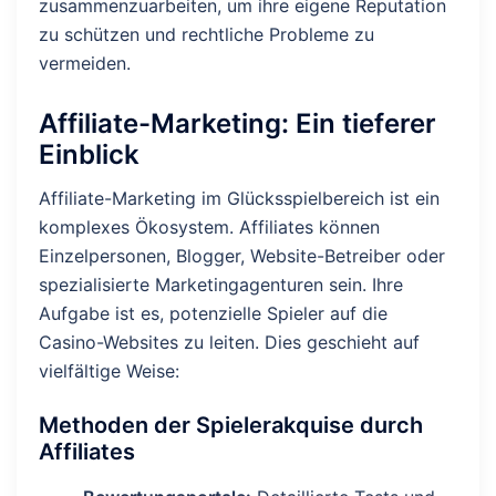
zusammenzuarbeiten, um ihre eigene Reputation
zu schützen und rechtliche Probleme zu
vermeiden.
Affiliate-Marketing: Ein tieferer
Einblick
Affiliate-Marketing im Glücksspielbereich ist ein
komplexes Ökosystem. Affiliates können
Einzelpersonen, Blogger, Website-Betreiber oder
spezialisierte Marketingagenturen sein. Ihre
Aufgabe ist es, potenzielle Spieler auf die
Casino-Websites zu leiten. Dies geschieht auf
vielfältige Weise:
Methoden der Spielerakquise durch
Affiliates