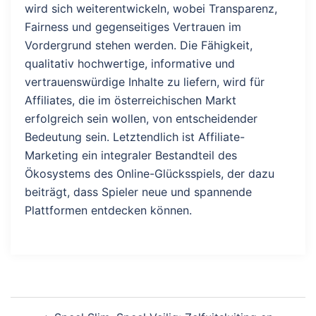
wird sich weiterentwickeln, wobei Transparenz,
Fairness und gegenseitiges Vertrauen im
Vordergrund stehen werden. Die Fähigkeit,
qualitativ hochwertige, informative und
vertrauenswürdige Inhalte zu liefern, wird für
Affiliates, die im österreichischen Markt
erfolgreich sein wollen, von entscheidender
Bedeutung sein. Letztendlich ist Affiliate-
Marketing ein integraler Bestandteil des
Ökosystems des Online-Glücksspiels, der dazu
beiträgt, dass Spieler neue und spannende
Plattformen entdecken können.
Post