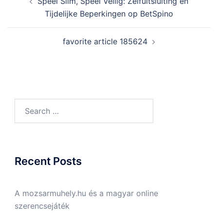
Speel Slim, Speel Veilig: Zelfuitsluiting en
navigation
Tijdelijke Beperkingen op BetSpino
favorite article 185624
Search
for:
Recent Posts
A mozsarmuhely.hu és a magyar online
szerencsejáték