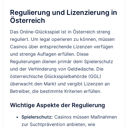
Regulierung und Lizenzierung in
Österreich
Das Online-Glücksspiel ist in Österreich streng
reguliert. Um legal operieren zu können, müssen
Casinos über entsprechende Lizenzen verfügen
und strenge Auflagen erfüllen. Diese
Regulierungen dienen primär dem Spielerschutz
und der Verhinderung von Geldwäsche. Die
österreichische Glücksspielbehörde (GGL)
überwacht den Markt und vergibt Lizenzen an
Betreiber, die bestimmte Kriterien erfüllen.
Wichtige Aspekte der Regulierung
Spielerschutz:
Casinos müssen Maßnahmen
zur Suchtprävention anbieten, wie