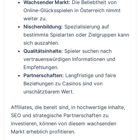
Wachsender Markt:
Die Beliebtheit von
Online-Glücksspielen in Österreich nimmt
weiter zu.
Nischenbildung:
Spezialisierung auf
bestimmte Spielarten oder Zielgruppen kann
sich auszahlen.
Qualitätsinhalte:
Spieler suchen nach
vertrauenswürdigen Informationen und
Empfehlungen.
Partnerschaften:
Langfristige und faire
Beziehungen zu Casinos sind von
unschätzbarem Wert.
Affiliates, die bereit sind, in hochwertige Inhalte,
SEO und strategische Partnerschaften zu
investieren, können von diesem wachsenden
Markt erheblich profitieren.