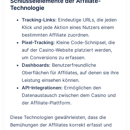
Schlüsselelemente der Affiliate-
Technologie
Tracking-Links:
Eindeutige URLs, die jeden
Klick und jede Aktion eines Nutzers einem
bestimmten Affiliate zuordnen.
Pixel-Tracking:
Kleine Code-Schnipsel, die
auf der Casino-Website platziert werden,
um Conversions zu erfassen.
Dashboards:
Benutzerfreundliche
Oberflächen für Affiliates, auf denen sie ihre
Leistung einsehen können.
API-Integrationen:
Ermöglichen den
Datenaustausch zwischen dem Casino und
der Affiliate-Plattform.
Diese Technologien gewährleisten, dass die
Bemühungen der Affiliates korrekt erfasst und