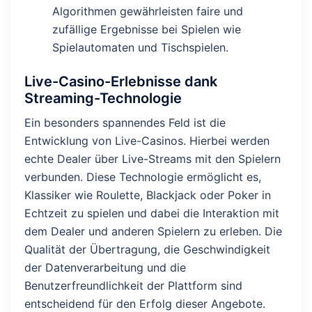
Algorithmen gewährleisten faire und
zufällige Ergebnisse bei Spielen wie
Spielautomaten und Tischspielen.
Live-Casino-Erlebnisse dank
Streaming-Technologie
Ein besonders spannendes Feld ist die
Entwicklung von Live-Casinos. Hierbei werden
echte Dealer über Live-Streams mit den Spielern
verbunden. Diese Technologie ermöglicht es,
Klassiker wie Roulette, Blackjack oder Poker in
Echtzeit zu spielen und dabei die Interaktion mit
dem Dealer und anderen Spielern zu erleben. Die
Qualität der Übertragung, die Geschwindigkeit
der Datenverarbeitung und die
Benutzerfreundlichkeit der Plattform sind
entscheidend für den Erfolg dieser Angebote.