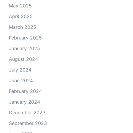
May 2025
April 2025
March 2025
February 2025
January 2025
August 2024
July 2024
June 2024
February 2024
January 2024
December 2023
September 2023