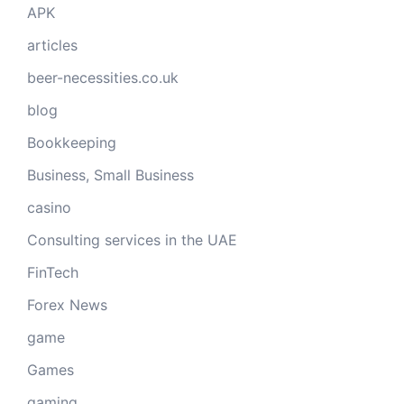
APK
articles
beer-necessities.co.uk
blog
Bookkeeping
Business, Small Business
casino
Consulting services in the UAE
FinTech
Forex News
game
Games
gaming