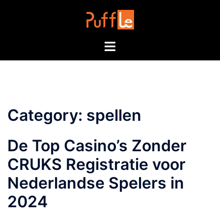
Skip
to
content
Toggle
menu
Category:
spellen
De Top Casino’s Zonder
CRUKS Registratie voor
Nederlandse Spelers in
2024