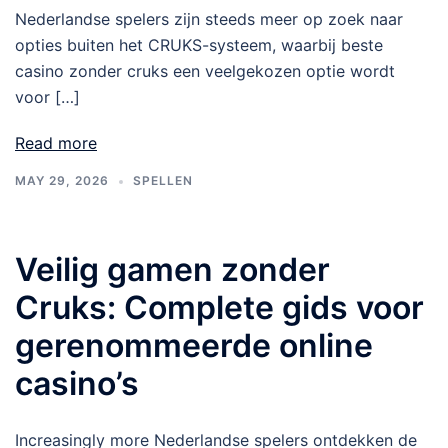
Nederlandse spelers zijn steeds meer op zoek naar
opties buiten het CRUKS-systeem, waarbij beste
casino zonder cruks een veelgekozen optie wordt
voor […]
Read more
MAY 29, 2026
SPELLEN
Veilig gamen zonder
Cruks: Complete gids voor
gerenommeerde online
casino’s
Increasingly more Nederlandse spelers ontdekken de