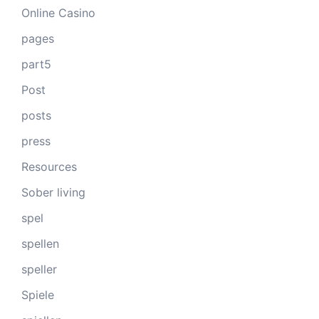
Online Casino
pages
part5
Post
posts
press
Resources
Sober living
spel
spellen
speller
Spiele