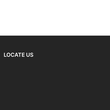
LOCATE US