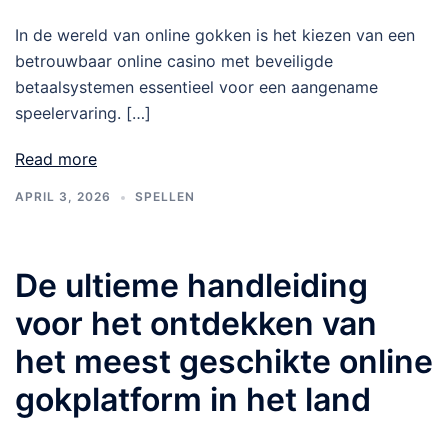
In de wereld van online gokken is het kiezen van een
betrouwbaar online casino met beveiligde
betaalsystemen essentieel voor een aangename
speelervaring. […]
Read more
APRIL 3, 2026
SPELLEN
De ultieme handleiding
voor het ontdekken van
het meest geschikte online
gokplatform in het land