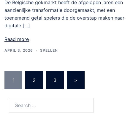
De Belgische gokmarkt heeft de afgelopen jaren een
aanzienlijke transformatie doorgemaakt, met een
toenemend getal spelers die de overstap maken naar
digitale […]
Read more
APRIL 3, 2026
SPELLEN
Posts
1
2
3
>
pagination
Search
for: