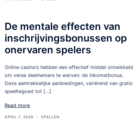
De mentale effecten van
inschrijvingsbonussen op
onervaren spelers
Online casino’s hebben een effectief middel ontwikkeld
om verse deelnemers te werven: de inkomstbonus.
Deze aantrekkelijke aanbiedingen, variërend van gratis
speeltegoed tot […]
Read more
APRIL 7, 2026
SPELLEN