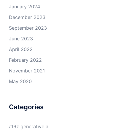
January 2024
December 2023
September 2023
June 2023
April 2022
February 2022
November 2021
May 2020
Categories
a16z generative ai