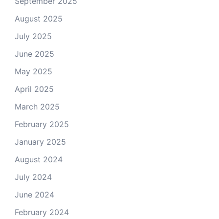
September 2025
August 2025
July 2025
June 2025
May 2025
April 2025
March 2025
February 2025
January 2025
August 2024
July 2024
June 2024
February 2024