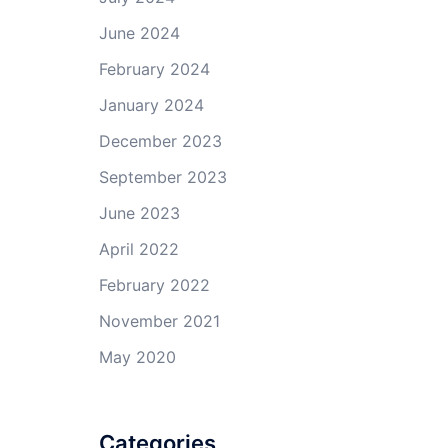
June 2024
February 2024
January 2024
December 2023
September 2023
June 2023
April 2022
February 2022
November 2021
May 2020
Categories