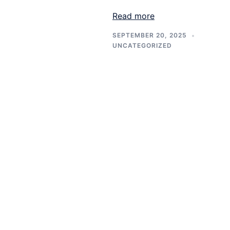
Read more
SEPTEMBER 20, 2025
UNCATEGORIZED