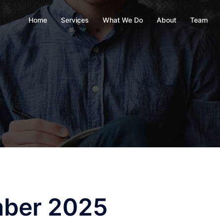
Home
Services
What We Do
About
Team
ber 2025