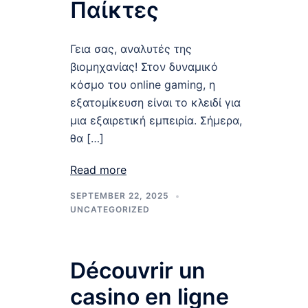
Παίκτες
Γεια σας, αναλυτές της
βιομηχανίας! Στον δυναμικό
κόσμο του online gaming, η
εξατομίκευση είναι το κλειδί για
μια εξαιρετική εμπειρία. Σήμερα,
θα […]
Read more
SEPTEMBER 22, 2025
UNCATEGORIZED
Découvrir un
casino en ligne