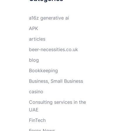
a16z generative ai
APK
articles
beer-necessities.co.uk
blog
Bookkeeping
Business, Small Business
casino
Consulting services in the
UAE
FinTech
Forex News