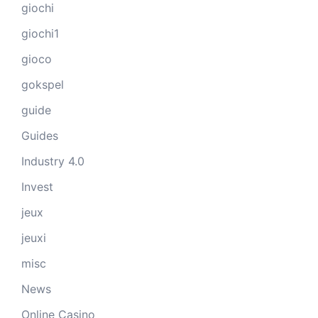
giochi
giochi1
gioco
gokspel
guide
Guides
Industry 4.0
Invest
jeux
jeuxi
misc
News
Online Casino