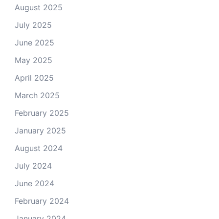
August 2025
July 2025
June 2025
May 2025
April 2025
March 2025
February 2025
January 2025
August 2024
July 2024
June 2024
February 2024
January 2024