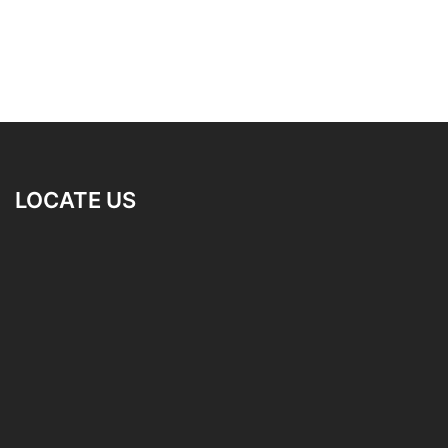
LOCATE US