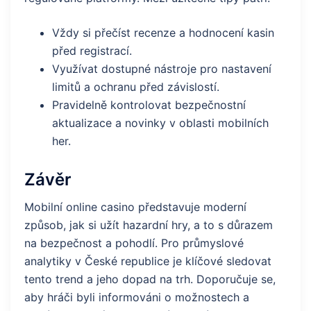
Vždy si přečíst recenze a hodnocení kasin
před registrací.
Využívat dostupné nástroje pro nastavení
limitů a ochranu před závislostí.
Pravidelně kontrolovat bezpečnostní
aktualizace a novinky v oblasti mobilních
her.
Závěr
Mobilní online casino představuje moderní
způsob, jak si užít hazardní hry, a to s důrazem
na bezpečnost a pohodlí. Pro průmyslové
analytiky v České republice je klíčové sledovat
tento trend a jeho dopad na trh. Doporučuje se,
aby hráči byli informováni o možnostech a