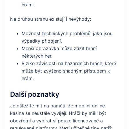
hrami.
Na druhou stranu existují i nevýhody:
Možnost technických problémů, jako jsou
výpadky připojení.
Menší obrazovka může ztížit hraní
některých her.
Riziko závislosti na hazardních hrách, které
může být zvýšeno snadným přístupem k
hrám.
Další poznatky
Je důležité mít na paměti, že mobilní online
kasina se neustále vyvíjejí. Hráči by měli být
obezřetní a vybírat si pouze licencované a
regulované platformy. Mezi užitečné tipy patří: