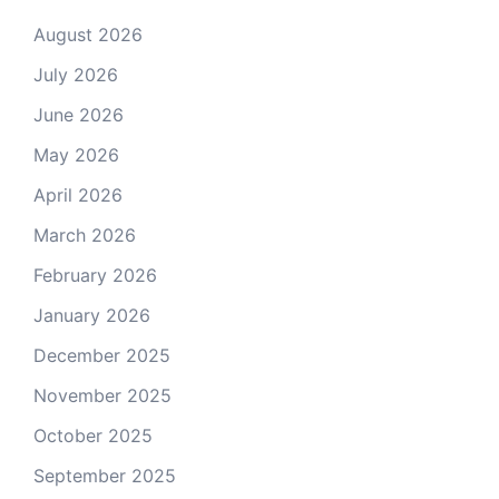
August 2026
July 2026
June 2026
May 2026
April 2026
March 2026
February 2026
January 2026
December 2025
November 2025
October 2025
September 2025