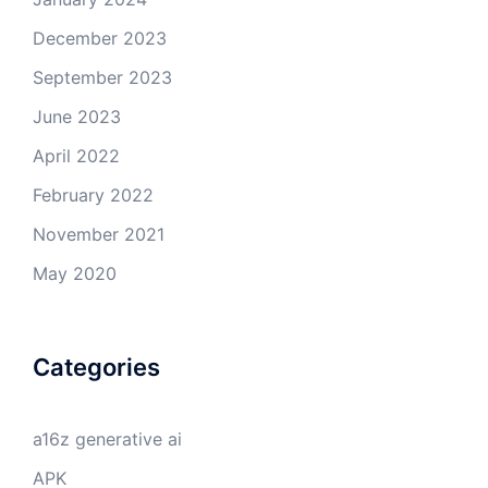
December 2023
September 2023
June 2023
April 2022
February 2022
November 2021
May 2020
Categories
a16z generative ai
APK