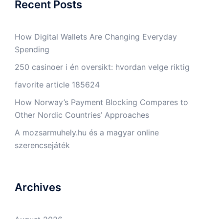
Recent Posts
How Digital Wallets Are Changing Everyday
Spending
250 casinoer i én oversikt: hvordan velge riktig
favorite article 185624
How Norway’s Payment Blocking Compares to
Other Nordic Countries’ Approaches
A mozsarmuhely.hu és a magyar online
szerencsejáték
Archives