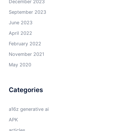
December 2023
September 2023
June 2023
April 2022
February 2022
November 2021
May 2020
Categories
a16z generative ai
APK
articles