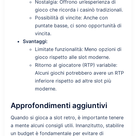
Nostalgia: Offrono un’esperienza di
gioco che ricorda i casinò tradizionali.
Possibilità di vincite: Anche con
puntate basse, ci sono opportunità di
vincita.
Svantaggi:
Limitate funzionalità: Meno opzioni di
gioco rispetto alle slot moderne.
Ritorno al giocatore (RTP) variabile:
Alcuni giochi potrebbero avere un RTP
inferiore rispetto ad altre slot più
moderne.
Approfondimenti aggiuntivi
Quando si gioca a slot retro, è importante tenere
a mente alcuni consigli utili. Innanzitutto, stabilire
un budget è fondamentale per evitare di