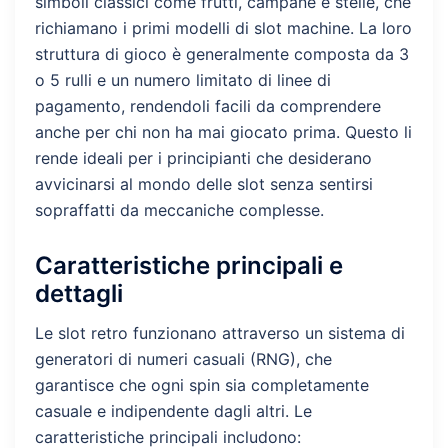
simboli classici come frutti, campane e stelle, che
richiamano i primi modelli di slot machine. La loro
struttura di gioco è generalmente composta da 3
o 5 rulli e un numero limitato di linee di
pagamento, rendendoli facili da comprendere
anche per chi non ha mai giocato prima. Questo li
rende ideali per i principianti che desiderano
avvicinarsi al mondo delle slot senza sentirsi
sopraffatti da meccaniche complesse.
Caratteristiche principali e
dettagli
Le slot retro funzionano attraverso un sistema di
generatori di numeri casuali (RNG), che
garantisce che ogni spin sia completamente
casuale e indipendente dagli altri. Le
caratteristiche principali includono: