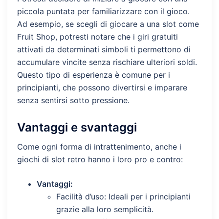
piccola puntata per familiarizzare con il gioco.
Ad esempio, se scegli di giocare a una slot come
Fruit Shop, potresti notare che i giri gratuiti
attivati da determinati simboli ti permettono di
accumulare vincite senza rischiare ulteriori soldi.
Questo tipo di esperienza è comune per i
principianti, che possono divertirsi e imparare
senza sentirsi sotto pressione.
Vantaggi e svantaggi
Come ogni forma di intrattenimento, anche i
giochi di slot retro hanno i loro pro e contro:
Vantaggi:
Facilità d’uso: Ideali per i principianti
grazie alla loro semplicità.