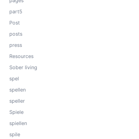
pages
part5
Post
posts
press
Resources
Sober living
spel
spellen
speller
Spiele
spiellen
spile