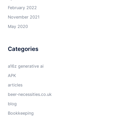
February 2022
November 2021
May 2020
Categories
a16z generative ai
APK
articles
beer-necessities.co.uk
blog
Bookkeeping