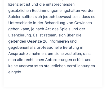
lizenziert ist und die entsprechenden
gesetzlichen Bestimmungen eingehalten werden.
Spieler sollten sich jedoch bewusst sein, dass es
Unterschiede in der Behandlung von Gewinnen
geben kann, je nach Art des Spiels und der
Lizenzierung. Es ist ratsam, sich über die
geltenden Gesetze zu informieren und
gegebenenfalls professionelle Beratung in
Anspruch zu nehmen, um sicherzustellen, dass
man alle rechtlichen Anforderungen erfüllt und
keine unerwarteten steuerlichen Verpflichtungen
eingeht.
Post