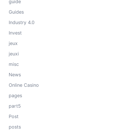
guide
Guides
Industry 4.0
Invest
jeux
jeuxi
misc
News
Online Casino
pages
part5
Post
posts