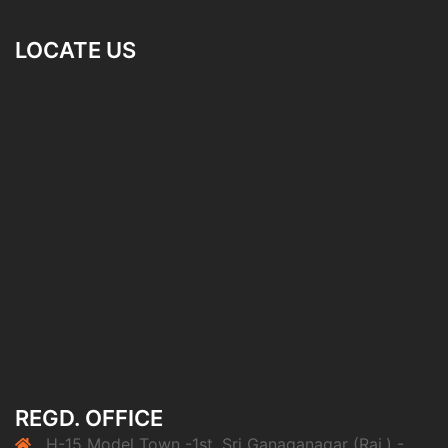
LOCATE US
REGD. OFFICE
H-15 Model Town -1st, Sri Ganaganagar (Raj.) -