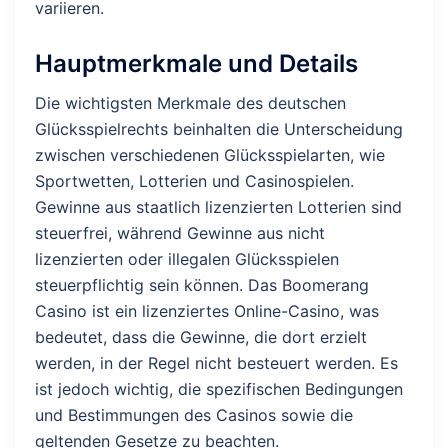
variieren.
Hauptmerkmale und Details
Die wichtigsten Merkmale des deutschen
Glücksspielrechts beinhalten die Unterscheidung
zwischen verschiedenen Glücksspielarten, wie
Sportwetten, Lotterien und Casinospielen.
Gewinne aus staatlich lizenzierten Lotterien sind
steuerfrei, während Gewinne aus nicht
lizenzierten oder illegalen Glücksspielen
steuerpflichtig sein können. Das Boomerang
Casino ist ein lizenziertes Online-Casino, was
bedeutet, dass die Gewinne, die dort erzielt
werden, in der Regel nicht besteuert werden. Es
ist jedoch wichtig, die spezifischen Bedingungen
und Bestimmungen des Casinos sowie die
geltenden Gesetze zu beachten.