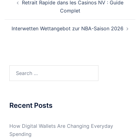
Retrait Rapide dans les Casinos NV : Guide
navigation
Complet
Interwetten Wettangebot zur NBA-Saison 2026
Search
for:
Recent Posts
How Digital Wallets Are Changing Everyday
Spending