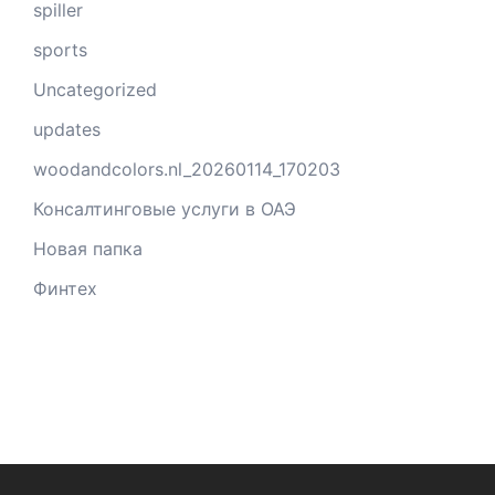
spiller
sports
Uncategorized
updates
woodandcolors.nl_20260114_170203
Консалтинговые услуги в ОАЭ
Новая папка
Финтех