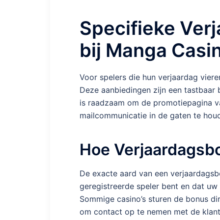
Specifieke Ver
bij Manga Casi
Voor spelers die hun verjaardag viere
Deze aanbiedingen zijn een tastbaar 
is raadzaam om de promotiepagina van
mailcommunicatie in de gaten te hou
Hoe Verjaardagsb
De exacte aard van een verjaardagsbo
geregistreerde speler bent en dat uw 
Sommige casino’s sturen de bonus dir
om contact op te nemen met de klan