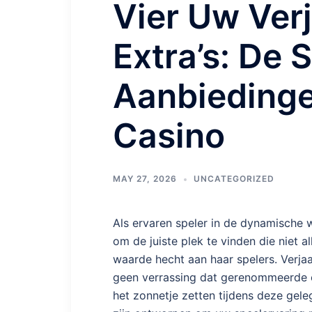
Vier Uw Ver
Extra’s: De 
Aanbieding
Casino
MAY 27, 2026
UNCATEGORIZED
Als ervaren speler in de dynamische w
om de juiste plek te vinden die niet 
waarde hecht aan haar spelers. Verja
geen verrassing dat gerenommeerde o
het zonnetje zetten tijdens deze gel