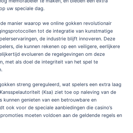
nog memorabeler te maken, en bieden een extra
op uw speciale dag.
 de manier waarop we online gokken revolutionair
ingsprotocollen tot de integratie van kunstmatige
pelerservaringen, de industrie blijft innoveren. Deze
lers, die kunnen rekenen op een veiligere, eerlijkere
ijkertijd evolueren de regelgevingen om deze
 met als doel de integriteit van het spel te
.
gokken streng gereguleerd, wat spelers een extra laag
ansspelautoriteit (Ksa) ziet toe op naleving van de
rs kunnen genieten van een betrouwbare en
t ook voor de speciale aanbiedingen die casino’s
 promoties moeten voldoen aan de geldende regels en