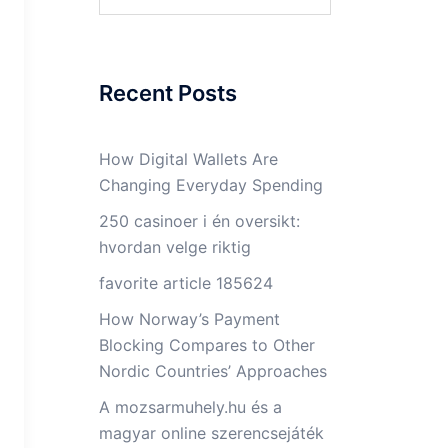
for:
Recent Posts
How Digital Wallets Are
Changing Everyday Spending
250 casinoer i én oversikt:
hvordan velge riktig
favorite article 185624
How Norway’s Payment
Blocking Compares to Other
Nordic Countries’ Approaches
A mozsarmuhely.hu és a
magyar online szerencsejáték