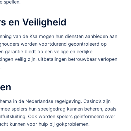
e spellen.
 en Veiligheid
gunning van de Ksa mogen hun diensten aanbieden aan
nghouders worden voortdurend gecontroleerd op
n garantie biedt op een veilige en eerlijke
ingen veilig zijn, uitbetalingen betrouwbaar verlopen
.
ken
hema in de Nederlandse regelgeving. Casino’s zijn
armee spelers hun speelgedrag kunnen beheren, zoals
zelfuitsluiting. Ook worden spelers geïnformeerd over
recht kunnen voor hulp bij gokproblemen.