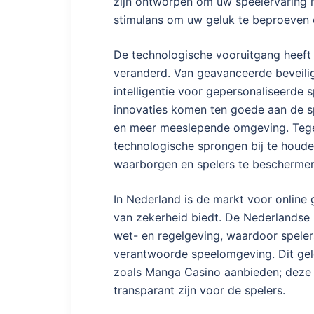
zijn ontworpen om uw speelervaring 
stimulans om uw geluk te beproeven 
De technologische vooruitgang heeft
veranderd. Van geavanceerde beveilig
intelligentie voor gepersonaliseerde s
innovaties komen ten goede aan de spe
en meer meeslepende omgeving. Tegel
technologische sprongen bij te houden,
waarborgen en spelers te beschermen
In Nederland is de markt voor online 
van zekerheid biedt. De Nederlandse K
wet- en regelgeving, waardoor spele
verantwoorde speelomgeving. Dit geld
zoals Manga Casino aanbieden; deze
transparant zijn voor de spelers.