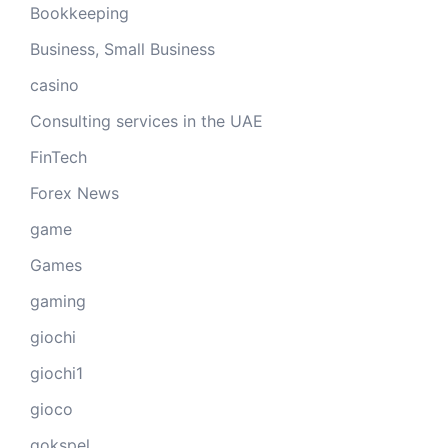
Bookkeeping
Business, Small Business
casino
Consulting services in the UAE
FinTech
Forex News
game
Games
gaming
giochi
giochi1
gioco
gokspel