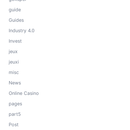
guide
Guides
Industry 4.0
Invest
jeux
jeuxi
misc
News
Online Casino
pages
part5
Post