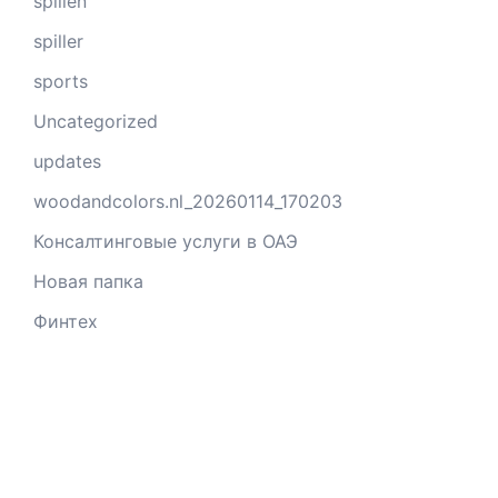
spillen
spiller
sports
Uncategorized
updates
woodandcolors.nl_20260114_170203
Консалтинговые услуги в ОАЭ
Новая папка
Финтех