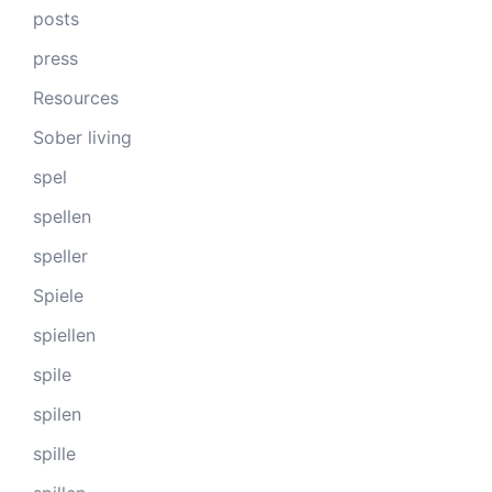
posts
press
Resources
Sober living
spel
spellen
speller
Spiele
spiellen
spile
spilen
spille