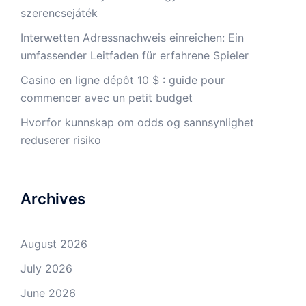
szerencsejáték
Interwetten Adressnachweis einreichen: Ein
umfassender Leitfaden für erfahrene Spieler
Casino en ligne dépôt 10 $ : guide pour
commencer avec un petit budget
Hvorfor kunnskap om odds og sannsynlighet
reduserer risiko
Archives
August 2026
July 2026
June 2026