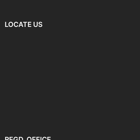
LOCATE US
REGD. OFFICE