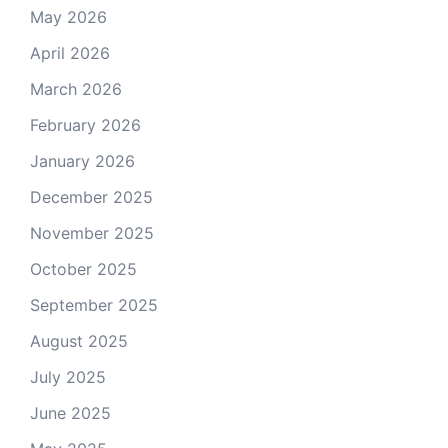
May 2026
April 2026
March 2026
February 2026
January 2026
December 2025
November 2025
October 2025
September 2025
August 2025
July 2025
June 2025