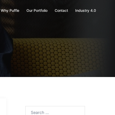
Why Puffle
Our Portfolio
Contact
Industry 4.0
Search