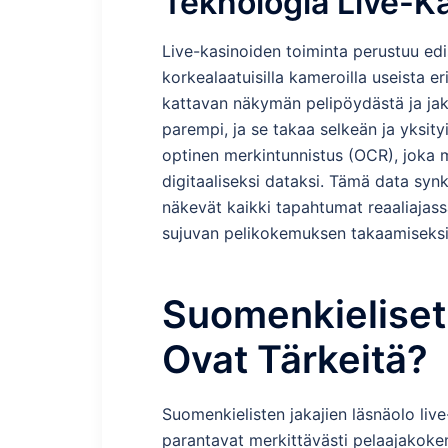
Teknologia Live-K
Live-kasinoiden toiminta perustuu ed
korkealaatuisilla kameroilla useista e
kattavan näkymän pelipöydästä ja jak
parempi, ja se takaa selkeän ja yksi
optinen merkintunnistus (OCR), joka m
digitaaliseksi dataksi. Tämä data synk
näkevät kaikki tapahtumat reaaliajass
sujuvan pelikokemuksen takaamiseksi
Suomenkieliset 
Ovat Tärkeitä?
Suomenkielisten jakajien läsnäolo live
parantavat merkittävästi pelaajakokemu