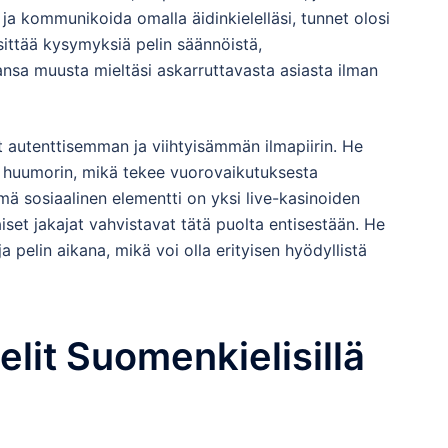
a ja kommunikoida omalla äidinkielelläsi, tunnet olosi
ttää kysymyksiä pelin säännöistä,
nsa muusta mieltäsi askarruttavasta asiasta ilman
at autenttisemman ja viihtyisämmän ilmapiirin. He
a huumorin, mikä tekee vuorovaikutuksesta
ä sosiaalinen elementti on yksi live-kasinoiden
iset jakajat vahvistavat tätä puolta entisestään. He
a pelin aikana, mikä voi olla erityisen hyödyllistä
lit Suomenkielisillä