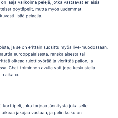
a on laaja valikoima pelejä, jotka vastaavat erilaisia
nteiset pöytäpelit, mutta myös uudemmat,
uvasti lisää pelaajia.
koista, ja se on erittäin suosittu myös live-muodossaan.
auttia eurooppalaisesta, ranskalaisesta tai
ittää oikeaa rulettipyörää ja vierittää pallon, ja
ssa. Chat-toiminnon avulla voit jopa keskustella
in aikana.
korttipeli, joka tarjoaa jännitystä jokaiselle
t oikeaa jakajaa vastaan, ja pelin kulku on