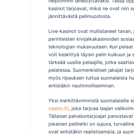
helpommin lähestyttäväksi. Tässä opp
kasinot tarjoavat, miksi ne ovat niin 
jännittävästä pelimuodosta.
Live-kasinot ovat mullistaneet tavan,
perinteisten kivijalkakasinoiden sosia
teknologian mukavuuteen. Kun pelaat s
voit keskittyä täysin pelin kulkuun ja
tärkeää uusille pelaajille, jotka saat
pelatessa. Suomenkieliset jakajat tarj
myös ripauksen tuttua suomalaista hu
entistäkin nautinnollisemman.
Yksi merkittävimmistä suomalaisille s
casino.fi/
, joka tarjoaa laajan valikoim
Tällaiset palveluntarjoajat panostava
jokainen pelihetki on sujuva, turvallin
ovat entistäkin realistisempia, ja suo