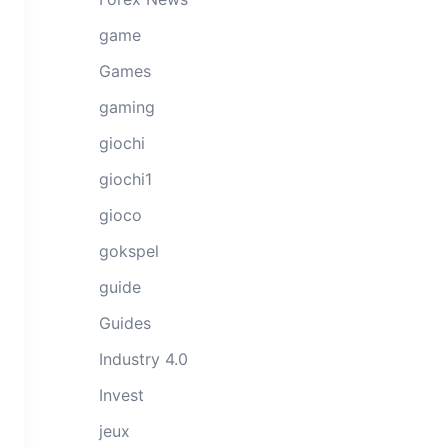
game
Games
gaming
giochi
giochi1
gioco
gokspel
guide
Guides
Industry 4.0
Invest
jeux