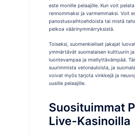
este monille pelaajille. Kun voit pelat
rennommaksi ja varmemmaksi. Voit esi
panostusvaihtoehdoista tai mistä taha
pelkoa väärinymmärryksistä.
Toiseksi, suomenkieliset jakajat luov
ymmärtävät suomalaisen kulttuurin j
luontevampaa ja miellyttävämpää. Täm
suurimmista vetonauloista, ja suomala
voivat myös tarjota vinkkejä ja neuvoj
uusille pelaajille.
Suosituimmat Pe
Live-Kasinoilla