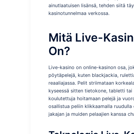
ainutlaatuisen lisänsä, tehden siitä tä
kasinotunnelmaa verkossa.
Mitä Live-Kasin
On?
Live-kasino on online-kasinon osa, jo
pöytäpelejä, kuten blackjackia, ruletti
reaaliajassa. Pelit striimataan korkeal
kyseessä sitten tietokone, tabletti tai
koulutettuja hoitamaan pelejä ja vuor
osallistua peliin klikkaamalla ruudulla
jakajan ja muiden pelaajien kanssa ch