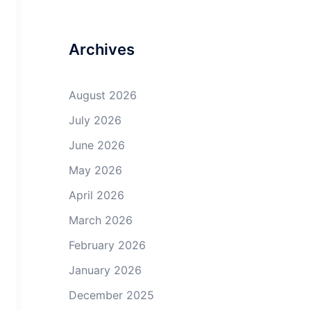
Archives
August 2026
July 2026
June 2026
May 2026
April 2026
March 2026
February 2026
January 2026
December 2025