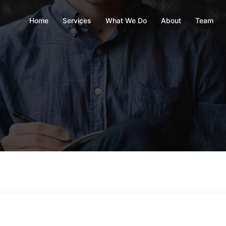
Home
Services
What We Do
About
Team