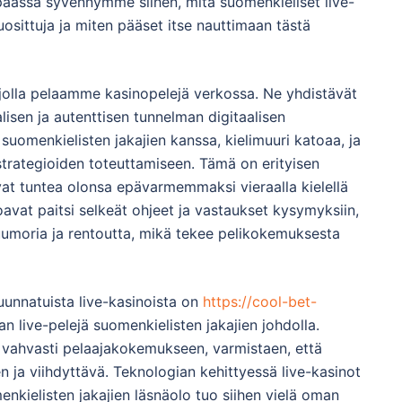
aassa syvennymme siihen, mitä suomenkieliset live-
suosittuja ja miten pääset itse nauttimaan tästä
 jolla pelaamme kasinopelejä verkossa. Ne yhdistävät
alisen ja autenttisen tunnelman digitaalisen
uomenkielisten jakajien kanssa, kielimuuri katoaa, ja
 strategioiden toteuttamiseen. Tämä on erityisen
tavat tuntea olonsa epävarmemmaksi vieraalla kielellä
oavat paitsi selkeät ohjeet ja vastaukset kysymyksiin,
umoria ja rentoutta, mikä tekee pelikokemuksesta
uunnatuista live-kasinoista on
https://cool-bet-
an live-pelejä suomenkielisten jakajien johdolla.
t vahvasti pelaajakokemukseen, varmistaen, että
en ja viihdyttävä. Teknologian kehittyessä live-kasinot
menkielisten jakajien läsnäolo tuo siihen vielä oman