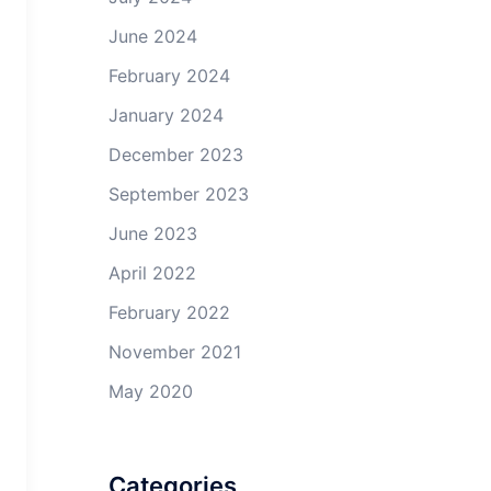
June 2024
February 2024
January 2024
December 2023
September 2023
June 2023
April 2022
February 2022
November 2021
May 2020
Categories