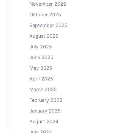
November 2025
October 2025
September 2025
August 2025
July 2025
June 2025
May 2025
April 2025
March 2025
February 2025
January 2025
August 2024
July 2024