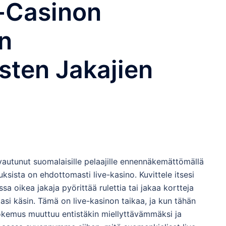
e-Casinon
n
sten Jakajien
utunut suomalaisille pelaajille ennennäkemättömällä
ksista on ehdottomasti live-kasino. Kuvittele itsesi
sa oikea jakaja pyörittää rulettia tai jakaa kortteja
tasi käsin. Tämä on live-kasinon taikaa, ja kun tähän
kokemus muuttuu entistäkin miellyttävämmäksi ja