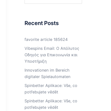
for:
Recent Posts
favorite article 185624
Vibespins Email: Ο Απόλυτος
Οδηγός για Επικοινωνία και
Υποστήριξη
Innovationen im Bereich
digitaler Spielautomaten
Spinbetter Aplikace: Vše, co
potřebujete vědět
Spinbetter Aplikace: Vše, co
potřebujete vědět