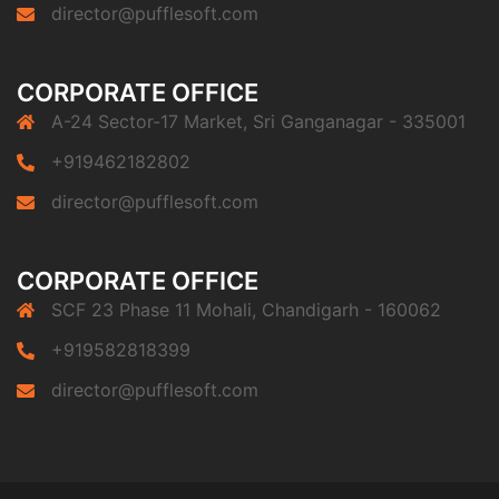
director@pufflesoft.com
CORPORATE OFFICE
A-24 Sector-17 Market, Sri Ganganagar - 335001
+919462182802
director@pufflesoft.com
CORPORATE OFFICE
SCF 23 Phase 11 Mohali, Chandigarh - 160062
+919582818399
director@pufflesoft.com