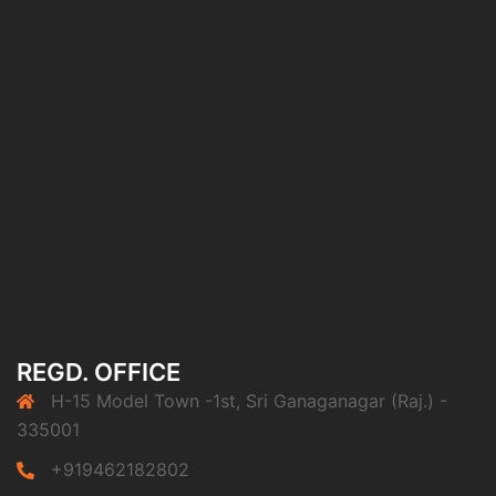
REGD. OFFICE
H-15 Model Town -1st, Sri Ganaganagar (Raj.) -
335001
+919462182802