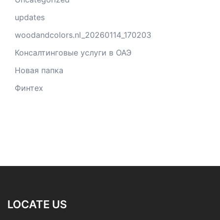
updates
woodandcolors.nl_20260114_170203
Консалтинговые услуги в ОАЭ
Новая папка
Финтех
LOCATE US