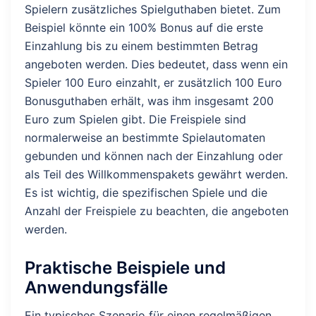
Spielern zusätzliches Spielguthaben bietet. Zum
Beispiel könnte ein 100% Bonus auf die erste
Einzahlung bis zu einem bestimmten Betrag
angeboten werden. Dies bedeutet, dass wenn ein
Spieler 100 Euro einzahlt, er zusätzlich 100 Euro
Bonusguthaben erhält, was ihm insgesamt 200
Euro zum Spielen gibt. Die Freispiele sind
normalerweise an bestimmte Spielautomaten
gebunden und können nach der Einzahlung oder
als Teil des Willkommenspakets gewährt werden.
Es ist wichtig, die spezifischen Spiele und die
Anzahl der Freispiele zu beachten, die angeboten
werden.
Praktische Beispiele und
Anwendungsfälle
Ein typisches Szenario für einen regelmäßigen