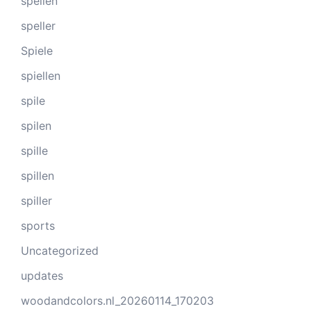
spellen
speller
Spiele
spiellen
spile
spilen
spille
spillen
spiller
sports
Uncategorized
updates
woodandcolors.nl_20260114_170203