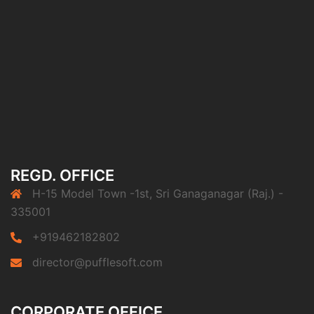
REGD. OFFICE
H-15 Model Town -1st, Sri Ganaganagar (Raj.) -
335001
+919462182802
director@pufflesoft.com
CORPORATE OFFICE