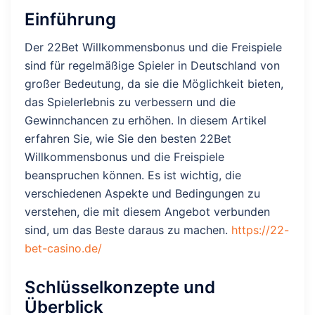
Einführung
Der 22Bet Willkommensbonus und die Freispiele
sind für regelmäßige Spieler in Deutschland von
großer Bedeutung, da sie die Möglichkeit bieten,
das Spielerlebnis zu verbessern und die
Gewinnchancen zu erhöhen. In diesem Artikel
erfahren Sie, wie Sie den besten 22Bet
Willkommensbonus und die Freispiele
beanspruchen können. Es ist wichtig, die
verschiedenen Aspekte und Bedingungen zu
verstehen, die mit diesem Angebot verbunden
sind, um das Beste daraus zu machen.
https://22-
bet-casino.de/
Schlüsselkonzepte und
Überblick