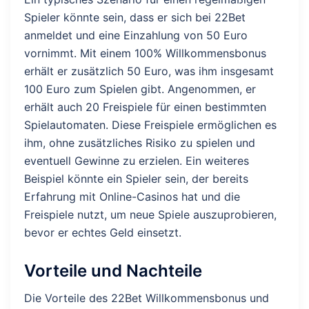
Spieler könnte sein, dass er sich bei 22Bet
anmeldet und eine Einzahlung von 50 Euro
vornimmt. Mit einem 100% Willkommensbonus
erhält er zusätzlich 50 Euro, was ihm insgesamt
100 Euro zum Spielen gibt. Angenommen, er
erhält auch 20 Freispiele für einen bestimmten
Spielautomaten. Diese Freispiele ermöglichen es
ihm, ohne zusätzliches Risiko zu spielen und
eventuell Gewinne zu erzielen. Ein weiteres
Beispiel könnte ein Spieler sein, der bereits
Erfahrung mit Online-Casinos hat und die
Freispiele nutzt, um neue Spiele auszuprobieren,
bevor er echtes Geld einsetzt.
Vorteile und Nachteile
Die Vorteile des 22Bet Willkommensbonus und