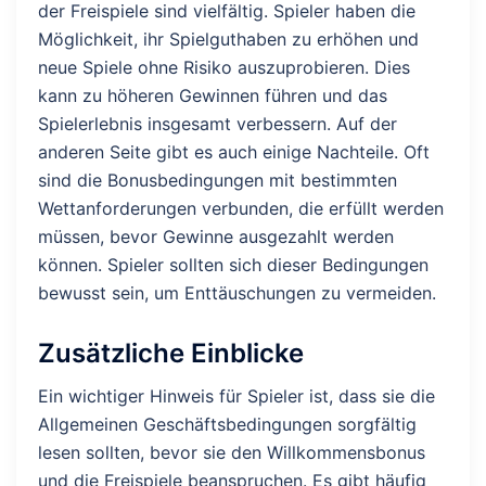
der Freispiele sind vielfältig. Spieler haben die
Möglichkeit, ihr Spielguthaben zu erhöhen und
neue Spiele ohne Risiko auszuprobieren. Dies
kann zu höheren Gewinnen führen und das
Spielerlebnis insgesamt verbessern. Auf der
anderen Seite gibt es auch einige Nachteile. Oft
sind die Bonusbedingungen mit bestimmten
Wettanforderungen verbunden, die erfüllt werden
müssen, bevor Gewinne ausgezahlt werden
können. Spieler sollten sich dieser Bedingungen
bewusst sein, um Enttäuschungen zu vermeiden.
Zusätzliche Einblicke
Ein wichtiger Hinweis für Spieler ist, dass sie die
Allgemeinen Geschäftsbedingungen sorgfältig
lesen sollten, bevor sie den Willkommensbonus
und die Freispiele beanspruchen. Es gibt häufig