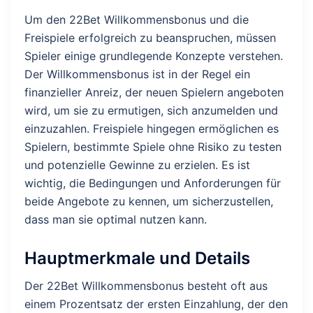
Um den 22Bet Willkommensbonus und die
Freispiele erfolgreich zu beanspruchen, müssen
Spieler einige grundlegende Konzepte verstehen.
Der Willkommensbonus ist in der Regel ein
finanzieller Anreiz, der neuen Spielern angeboten
wird, um sie zu ermutigen, sich anzumelden und
einzuzahlen. Freispiele hingegen ermöglichen es
Spielern, bestimmte Spiele ohne Risiko zu testen
und potenzielle Gewinne zu erzielen. Es ist
wichtig, die Bedingungen und Anforderungen für
beide Angebote zu kennen, um sicherzustellen,
dass man sie optimal nutzen kann.
Hauptmerkmale und Details
Der 22Bet Willkommensbonus besteht oft aus
einem Prozentsatz der ersten Einzahlung, der den