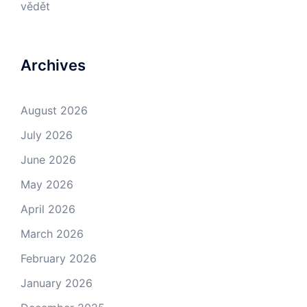
vědět
Archives
August 2026
July 2026
June 2026
May 2026
April 2026
March 2026
February 2026
January 2026