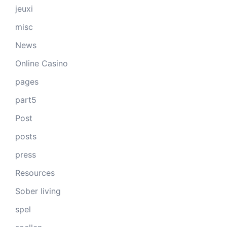
jeuxi
misc
News
Online Casino
pages
part5
Post
posts
press
Resources
Sober living
spel