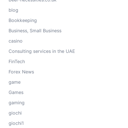
blog
Bookkeeping
Business, Small Business
casino
Consulting services in the UAE
FinTech
Forex News
game
Games
gaming
giochi
giochi1