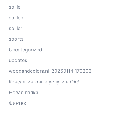
spille
spillen
spiller
sports
Uncategorized
updates
woodandcolors.nl_20260114_170203
Консалтинговые услуги в ОАЭ
Новая папка
Финтех