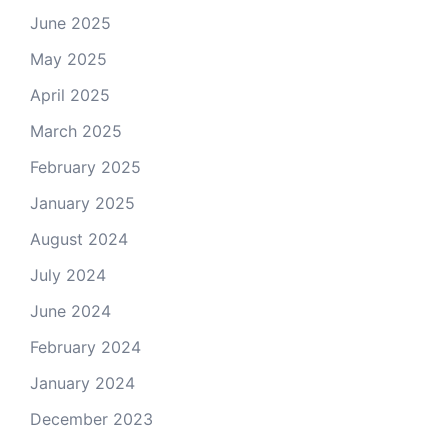
June 2025
May 2025
April 2025
March 2025
February 2025
January 2025
August 2024
July 2024
June 2024
February 2024
January 2024
December 2023