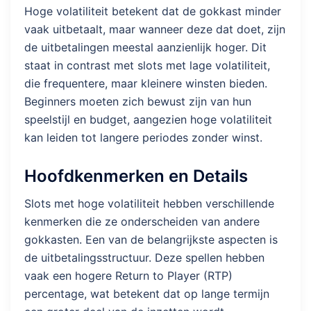
Hoge volatiliteit betekent dat de gokkast minder
vaak uitbetaalt, maar wanneer deze dat doet, zijn
de uitbetalingen meestal aanzienlijk hoger. Dit
staat in contrast met slots met lage volatiliteit,
die frequentere, maar kleinere winsten bieden.
Beginners moeten zich bewust zijn van hun
speelstijl en budget, aangezien hoge volatiliteit
kan leiden tot langere periodes zonder winst.
Hoofdkenmerken en Details
Slots met hoge volatiliteit hebben verschillende
kenmerken die ze onderscheiden van andere
gokkasten. Een van de belangrijkste aspecten is
de uitbetalingsstructuur. Deze spellen hebben
vaak een hogere Return to Player (RTP)
percentage, wat betekent dat op lange termijn