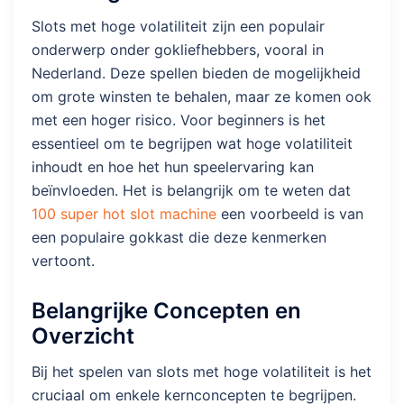
Slots met hoge volatiliteit zijn een populair
onderwerp onder gokliefhebbers, vooral in
Nederland. Deze spellen bieden de mogelijkheid
om grote winsten te behalen, maar ze komen ook
met een hoger risico. Voor beginners is het
essentieel om te begrijpen wat hoge volatiliteit
inhoudt en hoe het hun speelervaring kan
beïnvloeden. Het is belangrijk om te weten dat
100 super hot slot machine
een voorbeeld is van
een populaire gokkast die deze kenmerken
vertoont.
Belangrijke Concepten en
Overzicht
Bij het spelen van slots met hoge volatiliteit is het
cruciaal om enkele kernconcepten te begrijpen.