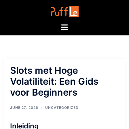
Skip
to
content
Toggle
menu
Slots met Hoge
Volatiliteit: Een Gids
voor Beginners
JUNE 27, 2026
UNCATEGORIZED
Inleiding