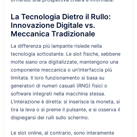
La Tecnologia Dietro il Rullo:
Innovazione Digitale vs.
Meccanica Tradizionale
La differenza più lampante risiede nella
tecnologia sottostante. Le slot fisiche, sebbene
molte siano ora digitalizzate, mantengono una
componente meccanica o un’interfaccia più
limitata. Il loro funzionamento si basa su
generatori di numeri casuali (RNG) fisici o
software integrati nella macchina stessa.
L’interazione è diretta: si inserisce la moneta, si
tira la leva o si preme il pulsante, e si osserva il
dispiegarsi dei rulli sullo schermo.
Le slot online, al contrario, sono interamente