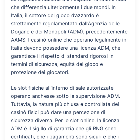
che differenzia ulteriormente i due mondi. In
Italia, il settore del gioco d’azzardo è
strettamente regolamentato dall’Agenzia delle
Dogane e dei Monopoli (ADM), precedentemente
AAMS. I casinò online che operano legalmente in
Italia devono possedere una licenza ADM, che
garantisce il rispetto di standard rigorosi in
termini di sicurezza, equità del gioco e
protezione dei giocatori.
Le slot fisiche all’interno di sale autorizzate
operano anch’esse sotto la supervisione ADM.
Tuttavia, la natura più chiusa e controllata dei
casinò fisici può dare una percezione di
sicurezza diversa. Per le slot online, la licenza
ADM è il sigillo di garanzia che gli RNG sono
certificati, che i pagamenti sono sicuri e che i