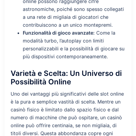
online possono raggiungere cifre
astronomiche, poiché sono spesso collegati
a una rete di migliaia di giocatori che
contribuiscono a un unico montepremi.
Funzionalità di gioco avanzate:
Come la
modalità turbo, l’autoplay con limiti
personalizzabili e la possibilità di giocare su
più dispositivi contemporaneamente.
Varietà e Scelta: Un Universo di
Possibilità Online
Uno dei vantaggi più significativi delle slot online
è la pura e semplice vastità di scelta. Mentre un
casinò fisico è limitato dallo spazio fisico e dal
numero di macchine che può ospitare, un casinò
online può offrire centinaia, se non migliaia, di
titoli diversi. Questa abbondanza copre ogni