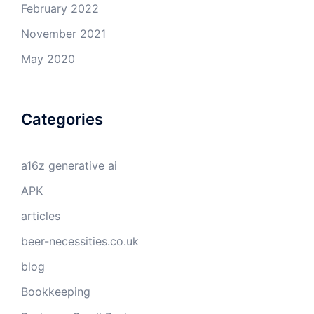
February 2022
November 2021
May 2020
Categories
a16z generative ai
APK
articles
beer-necessities.co.uk
blog
Bookkeeping