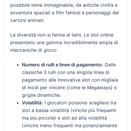
possibile tema immaginabile, da antiche civiltà e
avventure spaziali a film famosi e personaggi dei
cartoni animati.
La diversità non si ferma ai temi. Le slot online
presentano una gamma incredibilmente ampia di
meccaniche di gioco:
Numero di rulli e linee di pagamento:
Dalle
classiche 3 rulli con una singola linea di
pagamento alle innovative slot con migliaia
di modi per vincere (come le Megaways) o
griglie dinamiche.
Volatilità:
I giocatori possono scegliere tra
slot a bassa volatilità (vincite più frequenti
ma più piccole) e slot ad alta volatilità
(vincite meno frequenti ma potenzialmente