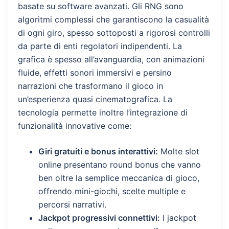
basate su software avanzati. Gli RNG sono
algoritmi complessi che garantiscono la casualità
di ogni giro, spesso sottoposti a rigorosi controlli
da parte di enti regolatori indipendenti. La
grafica è spesso all’avanguardia, con animazioni
fluide, effetti sonori immersivi e persino
narrazioni che trasformano il gioco in
un’esperienza quasi cinematografica. La
tecnologia permette inoltre l’integrazione di
funzionalità innovative come:
Giri gratuiti e bonus interattivi:
Molte slot
online presentano round bonus che vanno
ben oltre la semplice meccanica di gioco,
offrendo mini-giochi, scelte multiple e
percorsi narrativi.
Jackpot progressivi connettivi:
I jackpot