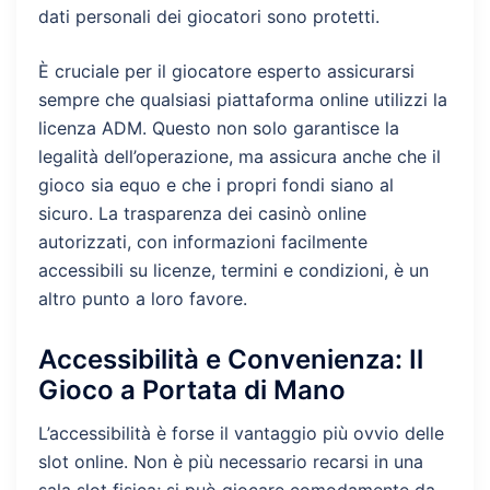
dati personali dei giocatori sono protetti.
È cruciale per il giocatore esperto assicurarsi
sempre che qualsiasi piattaforma online utilizzi la
licenza ADM. Questo non solo garantisce la
legalità dell’operazione, ma assicura anche che il
gioco sia equo e che i propri fondi siano al
sicuro. La trasparenza dei casinò online
autorizzati, con informazioni facilmente
accessibili su licenze, termini e condizioni, è un
altro punto a loro favore.
Accessibilità e Convenienza: Il
Gioco a Portata di Mano
L’accessibilità è forse il vantaggio più ovvio delle
slot online. Non è più necessario recarsi in una
sala slot fisica; si può giocare comodamente da