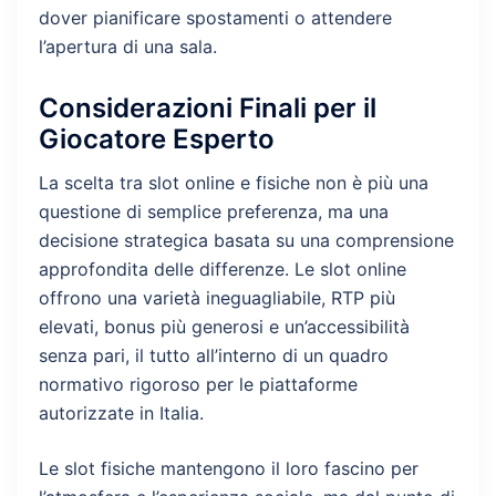
dover pianificare spostamenti o attendere
l’apertura di una sala.
Considerazioni Finali per il
Giocatore Esperto
La scelta tra slot online e fisiche non è più una
questione di semplice preferenza, ma una
decisione strategica basata su una comprensione
approfondita delle differenze. Le slot online
offrono una varietà ineguagliabile, RTP più
elevati, bonus più generosi e un’accessibilità
senza pari, il tutto all’interno di un quadro
normativo rigoroso per le piattaforme
autorizzate in Italia.
Le slot fisiche mantengono il loro fascino per