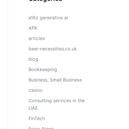
a16z generative ai
APK
articles
beer-necessities.co.uk
blog
Bookkeeping
Business, Small Business
casino
Consulting services in the
UAE
FinTech
Forex News