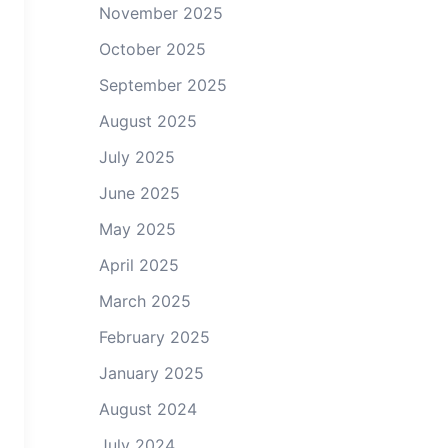
November 2025
October 2025
September 2025
August 2025
July 2025
June 2025
May 2025
April 2025
March 2025
February 2025
January 2025
August 2024
July 2024