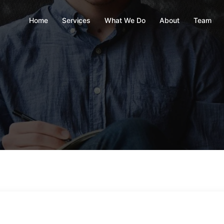
Home
Services
What We Do
About
Team