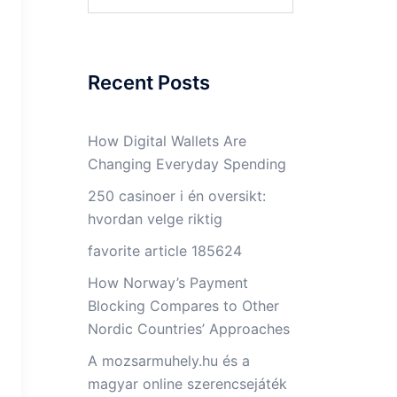
for:
Recent Posts
How Digital Wallets Are
Changing Everyday Spending
250 casinoer i én oversikt:
hvordan velge riktig
favorite article 185624
How Norway’s Payment
Blocking Compares to Other
Nordic Countries’ Approaches
A mozsarmuhely.hu és a
magyar online szerencsejáték