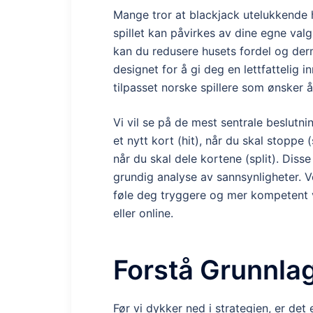
Mange tror at blackjack utelukkende 
spillet kan påvirkes av dine egne valg
kan du redusere husets fordel og de
designet for å gi deg en lettfattelig i
tilpasset norske spillere som ønsker 
Vi vil se på de mest sentrale beslutni
et nytt kort (hit), når du skal stoppe
når du skal dele kortene (split). Diss
grundig analyse av sannsynligheter. V
føle deg tryggere og mer kompetent ve
eller online.
Forstå Grunnlag
Før vi dykker ned i strategien, er det 