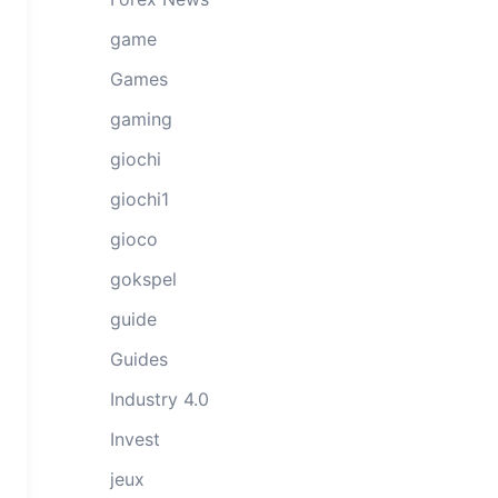
game
Games
gaming
giochi
giochi1
gioco
gokspel
guide
Guides
Industry 4.0
Invest
jeux