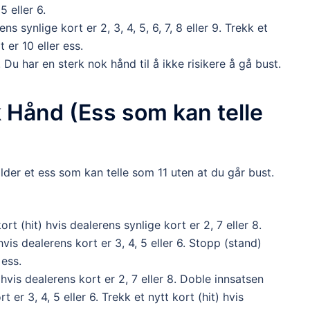
5 eller 6.
s synlige kort er 2, 3, 4, 5, 6, 7, 8 eller 9. Trekk et
t er 10 eller ess.
 Du har en sterk nok hånd til å ikke risikere å gå bust.
 Hånd (Ess som kan telle
der et ess som kan telle som 11 uten at du går bust.
ort (hit) hvis dealerens synlige kort er 2, 7 eller 8.
is dealerens kort er 3, 4, 5 eller 6. Stopp (stand)
 ess.
vis dealerens kort er 2, 7 eller 8. Doble innsatsen
er 3, 4, 5 eller 6. Trekk et nytt kort (hit) hvis