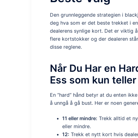
Den grunnleggende strategien i blackj
deg hva som er det beste trekket i en
dealerens synlige kort. Det er viktig 
flere kortstokker og der dealeren står
disse reglene.
Når Du Har en Hard
Ess som kun teller
En “hard” hånd betyr at du enten ikke h
å unngå å gå bust. Her er noen generel
11 eller mindre:
Trekk alltid et n
eller mindre.
12:
Trekk et nytt kort hvis dealere