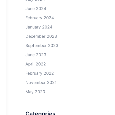
June 2024
February 2024
January 2024
December 2023
September 2023
June 2023
April 2022
February 2022
November 2021
May 2020
Categories