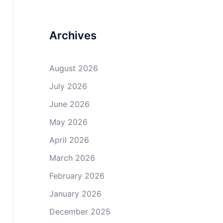
Archives
August 2026
July 2026
June 2026
May 2026
April 2026
March 2026
February 2026
January 2026
December 2025