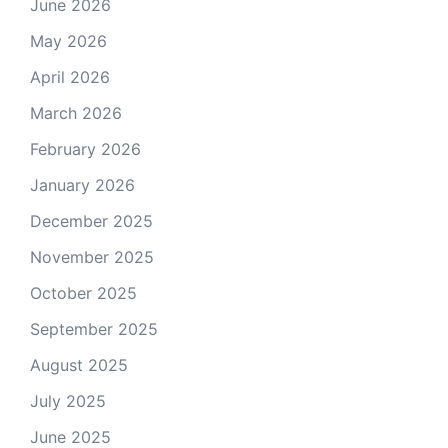
June 2026
May 2026
April 2026
March 2026
February 2026
January 2026
December 2025
November 2025
October 2025
September 2025
August 2025
July 2025
June 2025