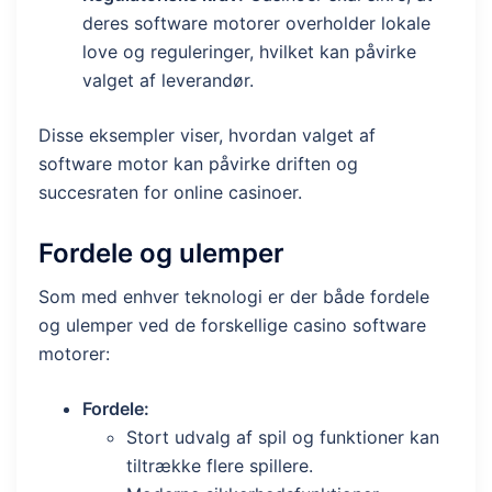
deres software motorer overholder lokale
love og reguleringer, hvilket kan påvirke
valget af leverandør.
Disse eksempler viser, hvordan valget af
software motor kan påvirke driften og
succesraten for online casinoer.
Fordele og ulemper
Som med enhver teknologi er der både fordele
og ulemper ved de forskellige casino software
motorer:
Fordele:
Stort udvalg af spil og funktioner kan
tiltrække flere spillere.