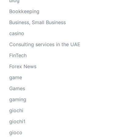
blog
Bookkeeping
Business, Small Business
casino
Consulting services in the UAE
FinTech
Forex News
game
Games
gaming
giochi
giochi1
gioco