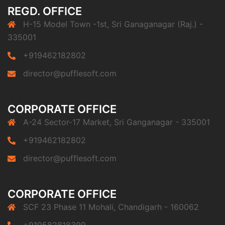
REGD. OFFICE
H-15 Model Town -1st, Sri Ganaganagar (Raj.) -
335001
+919462182802
director@pufflesoft.com
CORPORATE OFFICE
A-24 Sector-17 Market, Sri Ganganagar - 335001
+919462182802
director@pufflesoft.com
CORPORATE OFFICE
SCF 23 Phase 11 Mohali, Chandigarh - 160062
+919582818399