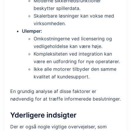
Moderne sikkerhedsfunktioner
beskytter spillerdata.
Skalerbare løsninger kan vokse med
virksomheden.
Ulemper:
Omkostningerne ved licensering og
vedligeholdelse kan være høje.
Kompleksiteten ved integration kan
være en udfordring for nye operatører.
Ikke alle motorer tilbyder den samme
kvalitet af kundesupport.
En grundig analyse af disse faktorer er
nødvendig for at træffe informerede beslutninger.
Yderligere indsigter
Der er også nogle vigtige overvejelser, som