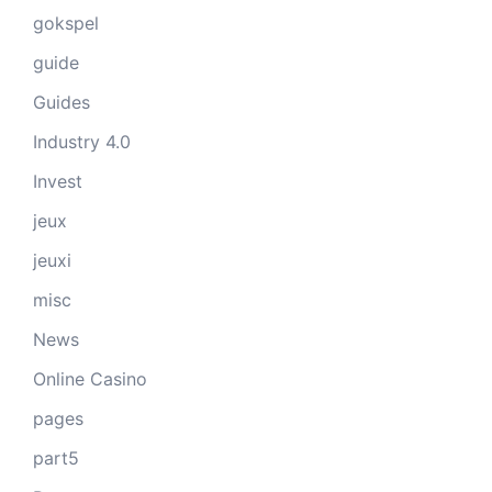
gokspel
guide
Guides
Industry 4.0
Invest
jeux
jeuxi
misc
News
Online Casino
pages
part5