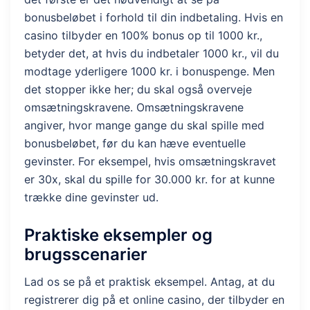
bonusbeløbet i forhold til din indbetaling. Hvis en
casino tilbyder en 100% bonus op til 1000 kr.,
betyder det, at hvis du indbetaler 1000 kr., vil du
modtage yderligere 1000 kr. i bonuspenge. Men
det stopper ikke her; du skal også overveje
omsætningskravene. Omsætningskravene
angiver, hvor mange gange du skal spille med
bonusbeløbet, før du kan hæve eventuelle
gevinster. For eksempel, hvis omsætningskravet
er 30x, skal du spille for 30.000 kr. for at kunne
trække dine gevinster ud.
Praktiske eksempler og
brugsscenarier
Lad os se på et praktisk eksempel. Antag, at du
registrerer dig på et online casino, der tilbyder en