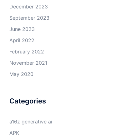
December 2023
September 2023
June 2023
April 2022
February 2022
November 2021
May 2020
Categories
a16z generative ai
APK