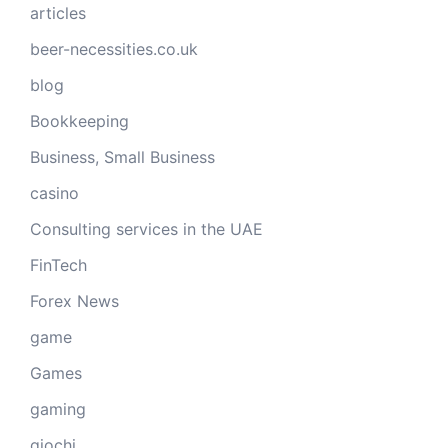
articles
beer-necessities.co.uk
blog
Bookkeeping
Business, Small Business
casino
Consulting services in the UAE
FinTech
Forex News
game
Games
gaming
giochi