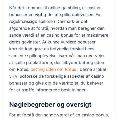
Når det kommer til online gambling, er casino
bonusser en vigtig del af spilleroplevelsen. For
regelmæssige spillere i Danmark er det
afgørende at forstå, hvordan man beregner den
sande værdi af en casino bonus for at maksimere
deres gevinster. At kunne vurdere bonusser
korrekt kan gøre en betydelig forskel i ens
samlede spilleoplevelse, især når man overvejer
at spille på platforme, der tilbyder betting uden
om Rofus.
betting uden om Rofus
I denne artikel
vil vi udforske de forskellige aspekter af casino
bonusser og give dig de værktøjer, du behøver
for at træffe informerede beslutninger.
Nøglebegreber og oversigt
For at forstå den sande værdi af en casino bonus,