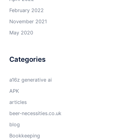
February 2022
November 2021
May 2020
Categories
a16z generative ai
APK
articles
beer-necessities.co.uk
blog
Bookkeeping