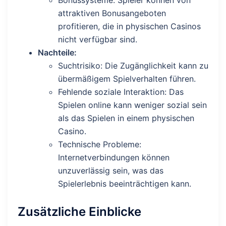
Bonussysteme: Spieler können von
attraktiven Bonusangeboten
profitieren, die in physischen Casinos
nicht verfügbar sind.
Nachteile:
Suchtrisiko: Die Zugänglichkeit kann zu
übermäßigem Spielverhalten führen.
Fehlende soziale Interaktion: Das
Spielen online kann weniger sozial sein
als das Spielen in einem physischen
Casino.
Technische Probleme:
Internetverbindungen können
unzuverlässig sein, was das
Spielerlebnis beeinträchtigen kann.
Zusätzliche Einblicke