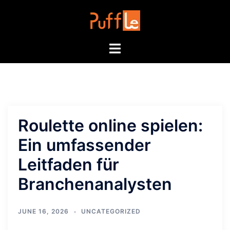
Skip
to
content
Toggle
menu
Roulette online spielen:
Ein umfassender
Leitfaden für
Branchenanalysten
JUNE 16, 2026
UNCATEGORIZED