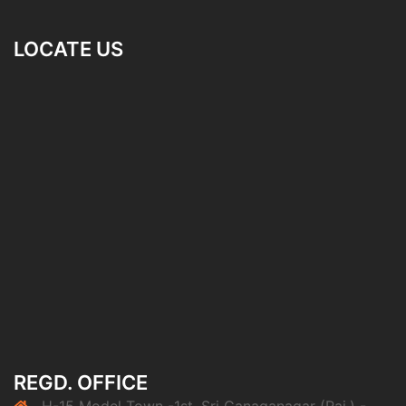
LOCATE US
REGD. OFFICE
H-15 Model Town -1st, Sri Ganaganagar (Raj.) -