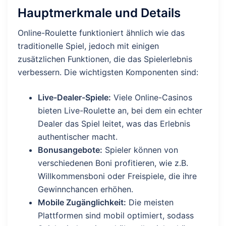
Hauptmerkmale und Details
Online-Roulette funktioniert ähnlich wie das
traditionelle Spiel, jedoch mit einigen
zusätzlichen Funktionen, die das Spielerlebnis
verbessern. Die wichtigsten Komponenten sind:
Live-Dealer-Spiele:
Viele Online-Casinos
bieten Live-Roulette an, bei dem ein echter
Dealer das Spiel leitet, was das Erlebnis
authentischer macht.
Bonusangebote:
Spieler können von
verschiedenen Boni profitieren, wie z.B.
Willkommensboni oder Freispiele, die ihre
Gewinnchancen erhöhen.
Mobile Zugänglichkeit:
Die meisten
Plattformen sind mobil optimiert, sodass