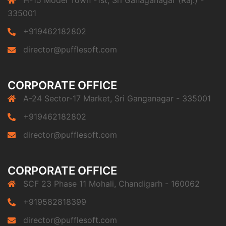
335001
+919462182802
director@pufflesoft.com
CORPORATE OFFICE
A-24 Sector-17 Market, Sri Ganganagar - 335001
+919462182802
director@pufflesoft.com
CORPORATE OFFICE
SCF 23 Phase 11 Mohali, Chandigarh - 160062
+919582818399
director@pufflesoft.com