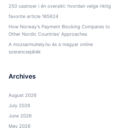
250 casinoer i én oversikt: hvordan velge riktig
favorite article 185624
How Norway’s Payment Blocking Compares to
Other Nordic Countries’ Approaches
A mozsarmuhely.hu és a magyar online
szerencsejáték
Archives
August 2026
July 2026
June 2026
May 2026