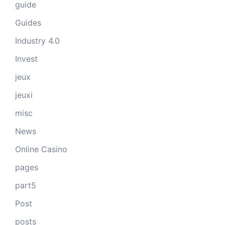
guide
Guides
Industry 4.0
Invest
jeux
jeuxi
misc
News
Online Casino
pages
part5
Post
posts