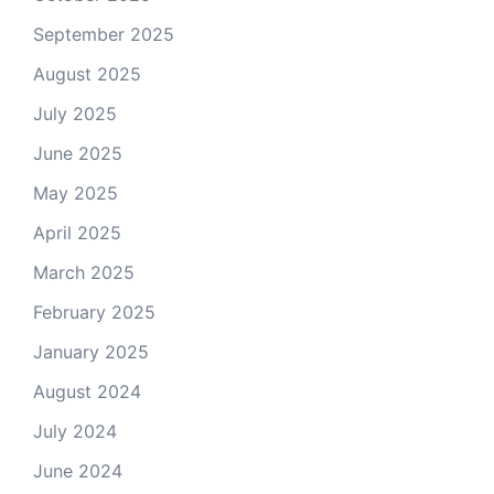
September 2025
August 2025
July 2025
June 2025
May 2025
April 2025
March 2025
February 2025
January 2025
August 2024
July 2024
June 2024