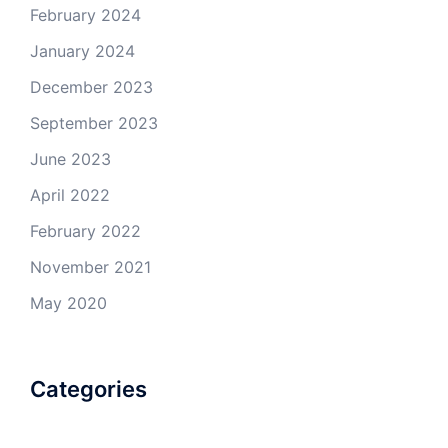
February 2024
January 2024
December 2023
September 2023
June 2023
April 2022
February 2022
November 2021
May 2020
Categories