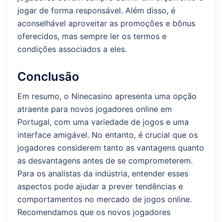
jogar de forma responsável. Além disso, é
aconselhável aproveitar as promoções e bônus
oferecidos, mas sempre ler os termos e
condições associados a eles.
Conclusão
Em resumo, o Ninecasino apresenta uma opção
atraente para novos jogadores online em
Portugal, com uma variedade de jogos e uma
interface amigável. No entanto, é crucial que os
jogadores considerem tanto as vantagens quanto
as desvantagens antes de se comprometerem.
Para os analistas da indústria, entender esses
aspectos pode ajudar a prever tendências e
comportamentos no mercado de jogos online.
Recomendamos que os novos jogadores