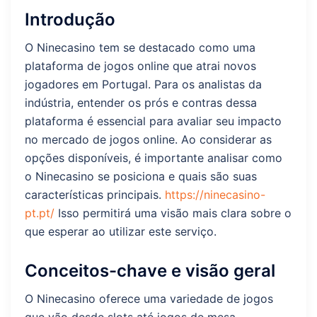
Introdução
O Ninecasino tem se destacado como uma
plataforma de jogos online que atrai novos
jogadores em Portugal. Para os analistas da
indústria, entender os prós e contras dessa
plataforma é essencial para avaliar seu impacto
no mercado de jogos online. Ao considerar as
opções disponíveis, é importante analisar como
o Ninecasino se posiciona e quais são suas
características principais.
https://ninecasino-
pt.pt/
Isso permitirá uma visão mais clara sobre o
que esperar ao utilizar este serviço.
Conceitos-chave e visão geral
O Ninecasino oferece uma variedade de jogos
que vão desde slots até jogos de mesa,