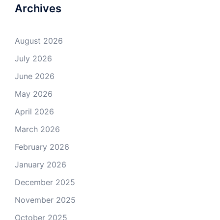
Archives
August 2026
July 2026
June 2026
May 2026
April 2026
March 2026
February 2026
January 2026
December 2025
November 2025
October 2025