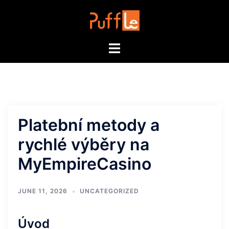
Skip
to
content
Toggle
menu
Platební metody a
rychlé výběry na
MyEmpireCasino
JUNE 11, 2026
UNCATEGORIZED
Úvod