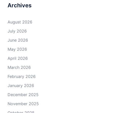
Archives
August 2026
July 2026
June 2026
May 2026
April 2026
March 2026
February 2026
January 2026
December 2025
November 2025
October 2025