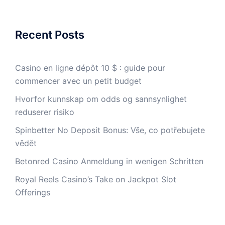
Recent Posts
Casino en ligne dépôt 10 $ : guide pour
commencer avec un petit budget
Hvorfor kunnskap om odds og sannsynlighet
reduserer risiko
Spinbetter No Deposit Bonus: Vše, co potřebujete
vědět
Betonred Casino Anmeldung in wenigen Schritten
Royal Reels Casino’s Take on Jackpot Slot
Offerings