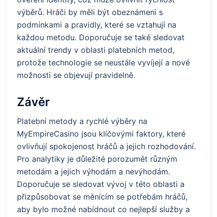
výběrů. Hráči by měli být obeznámeni s
podmínkami a pravidly, které se vztahují na
každou metodu. Doporučuje se také sledovat
aktuální trendy v oblasti platebních metod,
protože technologie se neustále vyvíjejí a nové
možnosti se objevují pravidelně.
Závěr
Platební metody a rychlé výběry na
MyEmpireCasino jsou klíčovými faktory, které
ovlivňují spokojenost hráčů a jejich rozhodování.
Pro analytiky je důležité porozumět různým
metodám a jejich výhodám a nevýhodám.
Doporučuje se sledovat vývoj v této oblasti a
přizpůsobovat se měnícím se potřebám hráčů,
aby bylo možné nabídnout co nejlepší služby a