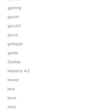
gaming
giochi
giochi1
gioco
gokspel
guide
Guides
Industry 4.0
Invest
jeux
jeuxi
misc