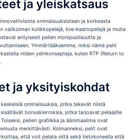
teet ja yleiskatsaus
innovatiivisista ominaisuuksistaan ja korkeasta
n valikoiman kolikkopelejä, live-kasinopelejä ja muita
tavat erityisesti pelien monipuolisuutta ja
aavuttamiseen. Ymmärtääksemme, miksi nämä pelit
rkastella niiden ydinkonsepteja, kuten RTP (Return to
.
t ja yksityiskohdat
 keskeisiä ominaisuuksia, jotka tekevät niistä
 sisältävät bonuskierroksia, jotka tarjoavat pelaajille
 Toiseksi, pelien grafiikka ja äänimaailma ovat
emusta merkittävästi. Kolmanneksi, pelit ovat
arkoittaa, että voit pelata niitä sekä tietokoneella että