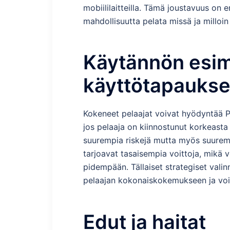
mobiililaitteilla. Tämä joustavuus on e
mahdollisuutta pelata missä ja milloin
Käytännön esime
käyttötapaukse
Kokeneet pelaajat voivat hyödyntää Pr
jos pelaaja on kiinnostunut korkeasta v
suurempia riskejä mutta myös suurempia
tarjoavat tasaisempia voittoja, mikä vo
pidempään. Tällaiset strategiset valin
pelaajan kokonaiskokemukseen ja voit
Edut ja haitat