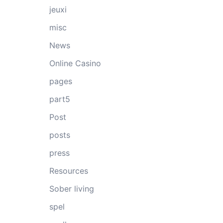
jeuxi
misc
News
Online Casino
pages
part5
Post
posts
press
Resources
Sober living
spel