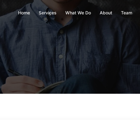
Home
Services
What We Do
About
Team