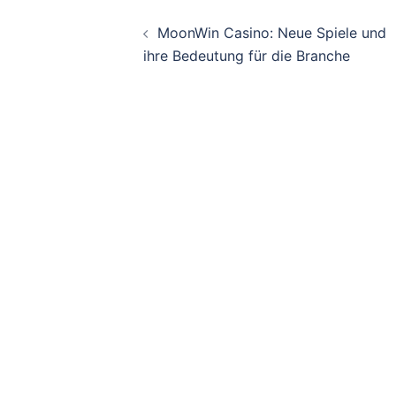
Post
MoonWin Casino: Neue Spiele und
navigation
ihre Bedeutung für die Branche