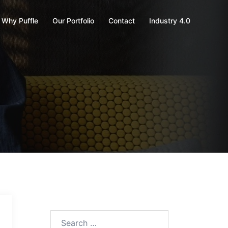
Why Puffle
Our Portfolio
Contact
Industry 4.0
Search