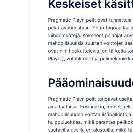
Keskeiset käsit
Pragmatic Playn pelit ovat tunnettuja 
pelattavuudestaan. Yhtiö tarjoaa laaja
viihdemuotoja. Kokeneet pelaajat arvos
mahdollisuuksia suurten voittojen s
ovat niin houkuttelevia, on tärkeää ta
Player), volatiliteetti ja pelimekaniikka
Pääominaisuude
Pragmatic Playn pelit tarjoavat useita
ainutlaatuisia. Ensinnäkin, monet pelit
mahdollisuuden voittaa lisäpalkintoja.
huippuluokkaa, mikä parantaa pelikok
saatavilla useilla eri alustoilla, mikä t