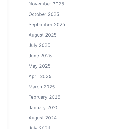
November 2025
October 2025
September 2025
August 2025
July 2025
June 2025
May 2025
April 2025
March 2025
February 2025
January 2025
August 2024
July 2024