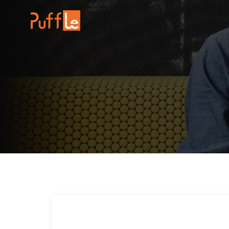
Skip
to
content