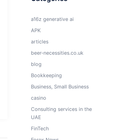
a16z generative ai
APK
articles
beer-necessities.co.uk
blog
Bookkeeping
Business, Small Business
casino
Consulting services in the
UAE
FinTech
Forex News