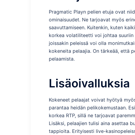
Pragmatic Playn pelien etuja ovat niid
ominaisuudet. Ne tarjoavat myös erin
saavuttamiseen. Kuitenkin, kuten kaiki
korkea volatiliteetti voi johtaa suuriin
joissakin peleissä voi olla monimutk
kokeneita pelaajia. On tärkeää, että
pelaamista.
Lisäoivalluksia
Kokeneet pelaajat voivat hyötyä myös e
parantaa heidän pelikokemustaan. Esim
korkea RTP, sillä ne tarjoavat paremma
Lisäksi, pelaajien tulisi aina asettaa bu
tappioita. Erityisesti live-kasinopelei