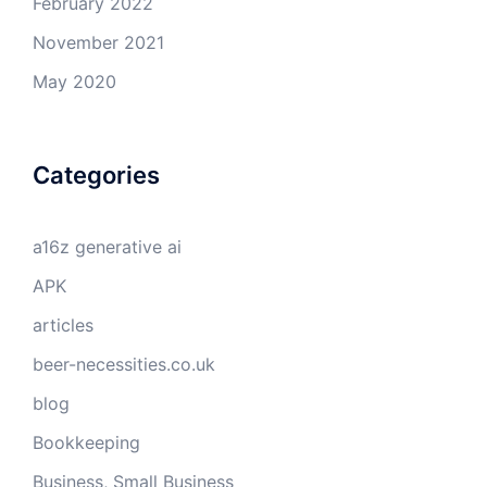
February 2022
November 2021
May 2020
Categories
a16z generative ai
APK
articles
beer-necessities.co.uk
blog
Bookkeeping
Business, Small Business