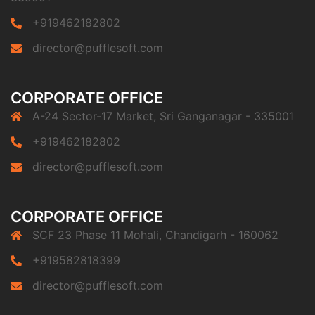
+919462182802
director@pufflesoft.com
CORPORATE OFFICE
A-24 Sector-17 Market, Sri Ganganagar - 335001
+919462182802
director@pufflesoft.com
CORPORATE OFFICE
SCF 23 Phase 11 Mohali, Chandigarh - 160062
+919582818399
director@pufflesoft.com