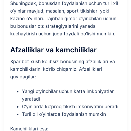
Shuningdek, bonusdan foydalanish uchun turli xil
o‘yinlar mavjud, masalan, sport tikishlari yoki
kazino o‘yinlari. Tajribali qimor o‘yinchilari uchun
bu bonuslar o‘z strategiyalarini yanada
kuchaytirish uchun juda foydali bo‘lishi mumkin.
Afzalliklar va kamchiliklar
Xparibet xush kelibsiz bonusining afzalliklari va
kamchiliklarini ko‘rib chiqamiz. Afzalliklari
quyidagilar:
Yangi o‘yinchilar uchun katta imkoniyatlar
yaratadi
O‘yinlarda ko‘proq tikish imkoniyatini beradi
Turli xil o‘yinlarda foydalanish mumkin
Kamchiliklari esa: