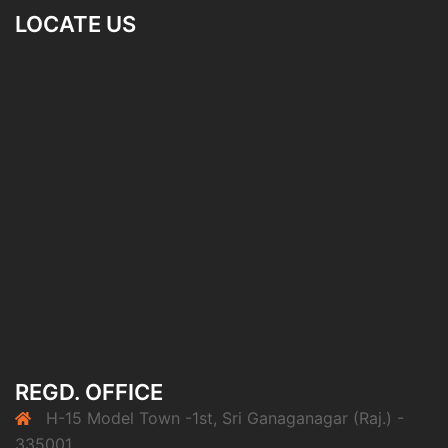
LOCATE US
REGD. OFFICE
H-15 Model Town -1st, Sri Ganaganagar (Raj.) -
335001