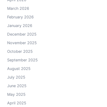
March 2026
February 2026
January 2026
December 2025
November 2025
October 2025
September 2025
August 2025
July 2025
June 2025
May 2025
April 2025