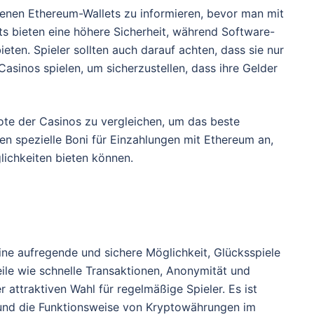
edenen Ethereum-Wallets zu informieren, bevor man mit
s bieten eine höhere Sicherheit, während Software-
eten. Spieler sollten auch darauf achten, dass sie nur
 Casinos spielen, um sicherzustellen, dass ihre Gelder
bote der Casinos zu vergleichen, um das beste
en spezielle Boni für Einzahlungen mit Ethereum an,
lichkeiten bieten können.
ine aufregende und sichere Möglichkeit, Glücksspiele
eile wie schnelle Transaktionen, Anonymität und
 attraktiven Wahl für regelmäßige Spieler. Es ist
n und die Funktionsweise von Kryptowährungen im