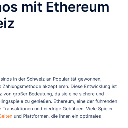
nos mit Ethereum
eiz
asinos in der Schweiz an Popularität gewonnen,
s Zahlungsmethode akzeptieren. Diese Entwicklung ist
iz von großer Bedeutung, da sie eine sichere und
blingsspiele zu genießen. Ethereum, eine der führenden
 Transaktionen und niedrige Gebühren. Viele Spieler
Seiten
und Plattformen, die ihnen ein optimales