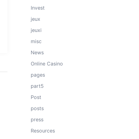
Invest
jeux
jeuxi
misc
News
Online Casino
pages
part5
Post
posts
press
Resources