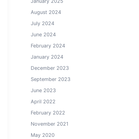
January 2025
August 2024
July 2024
June 2024
February 2024
January 2024
December 2023
September 2023
June 2023
April 2022
February 2022
November 2021
May 2020