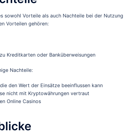
s sowohl Vorteile als auch Nachteile bei der Nutzung
en Vorteilen gehören:
 zu Kreditkarten oder Banküberweisungen
nige Nachteile:
 die den Wert der Einsätze beeinflussen kann
ise nicht mit Kryptowährungen vertraut
gen Online Casinos
blicke