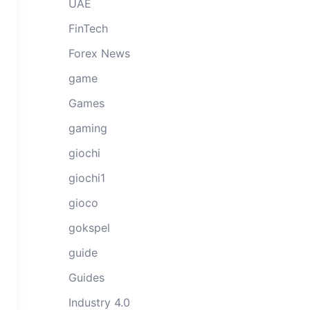
UAE
FinTech
Forex News
game
Games
gaming
giochi
giochi1
gioco
gokspel
guide
Guides
Industry 4.0