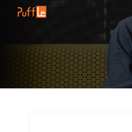
Skip
to
content