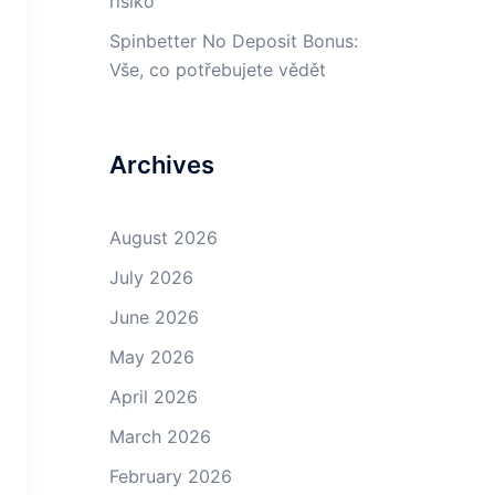
risiko
Spinbetter No Deposit Bonus:
Vše, co potřebujete vědět
Archives
August 2026
July 2026
June 2026
May 2026
April 2026
March 2026
February 2026