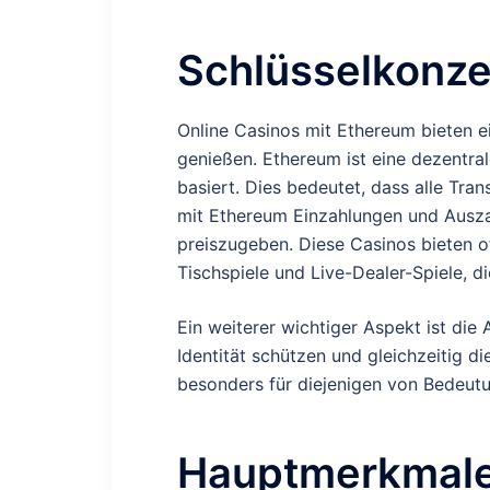
Schlüsselkonze
Online Casinos mit Ethereum bieten ei
genießen. Ethereum ist eine dezentral
basiert. Dies bedeutet, dass alle Tra
mit Ethereum Einzahlungen und Ausza
preiszugeben. Diese Casinos bieten of
Tischspiele und Live-Dealer-Spiele, d
Ein weiterer wichtiger Aspekt ist die
Identität schützen und gleichzeitig di
besonders für diejenigen von Bedeutu
Hauptmerkmale 