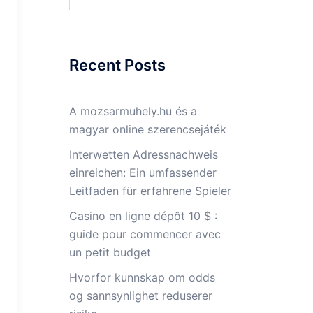
for:
Recent Posts
A mozsarmuhely.hu és a
magyar online szerencsejáték
Interwetten Adressnachweis
einreichen: Ein umfassender
Leitfaden für erfahrene Spieler
Casino en ligne dépôt 10 $ :
guide pour commencer avec
un petit budget
Hvorfor kunnskap om odds
og sannsynlighet reduserer