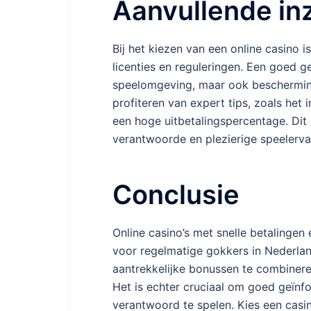
Aanvullende in
Bij het kiezen van een online casino 
licenties en reguleringen. Een goed ge
speelomgeving, maar ook bescherming
profiteren van expert tips, zoals het
een hoge uitbetalingspercentage. Dit
verantwoorde en plezierige speelerva
Conclusie
Online casino’s met snelle betalingen
voor regelmatige gokkers in Nederlan
aantrekkelijke bonussen te combineren
Het is echter cruciaal om goed geïn
verantwoord te spelen. Kies een casi