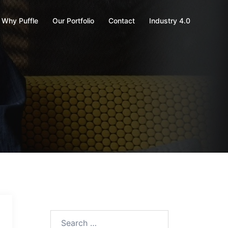
Why Puffle
Our Portfolio
Contact
Industry 4.0
Search