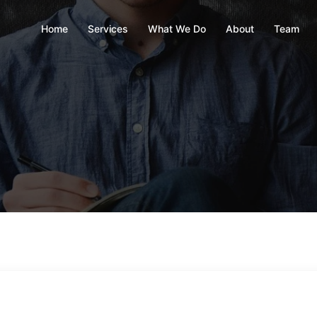
Home
Services
What We Do
About
Team