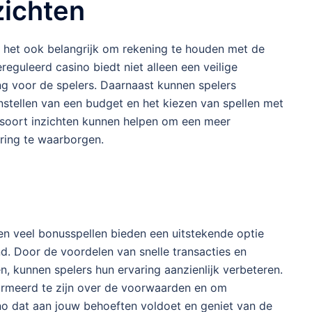
zichten
is het ook belangrijk om rekening te houden met de
reguleerd casino biedt niet alleen een veilige
 voor de spelers. Daarnaast kunnen spelers
 instellen van een budget en het kiezen van spellen met
 soort inzichten kunnen helpen om een meer
ring te waarborgen.
 en veel bonusspellen bieden een uitstekende optie
d. Door de voordelen van snelle transacties en
, kunnen spelers hun ervaring aanzienlijk verbeteren.
formeerd te zijn over de voorwaarden en om
no dat aan jouw behoeften voldoet en geniet van de