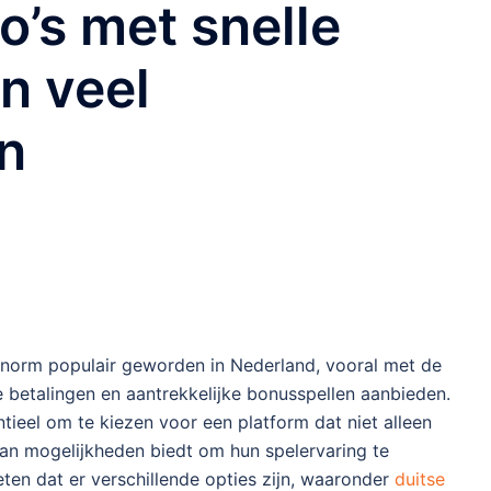
o’s met snelle
n veel
n
enorm populair geworden in Nederland, vooral met de
e betalingen en aantrekkelijke bonusspellen aanbieden.
tieel om te kiezen voor een platform dat niet alleen
an mogelijkheden biedt om hun spelervaring te
eten dat er verschillende opties zijn, waaronder
duitse