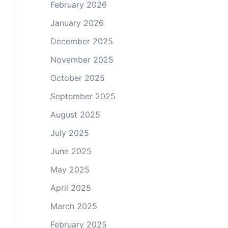
February 2026
January 2026
December 2025
November 2025
October 2025
September 2025
August 2025
July 2025
June 2025
May 2025
April 2025
March 2025
February 2025