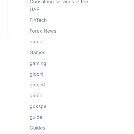
Consulting services in the
UAE
FinTech
Forex News
game
Games
gaming
giochi
giochi1
gioco
gokspel
guide
Guides