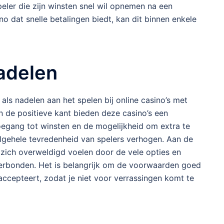
eler die zijn winsten snel wil opnemen na een
no dat snelle betalingen biedt, kan dit binnen enkele
adelen
n als nadelen aan het spelen bij online casino’s met
n de positieve kant bieden deze casino’s een
toegang tot winsten en de mogelijkheid om extra te
algehele tevredenheid van spelers verhogen. Aan de
zich overweldigd voelen door de vele opties en
erbonden. Het is belangrijk om de voorwaarden goed
ccepteert, zodat je niet voor verrassingen komt te