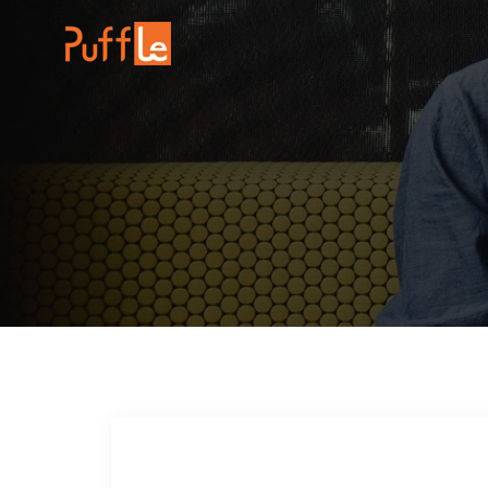
Skip
to
content