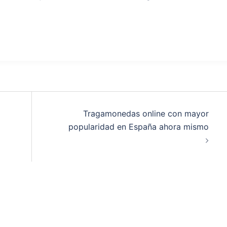
Tragamonedas online con mayor
popularidad en España ahora mismo