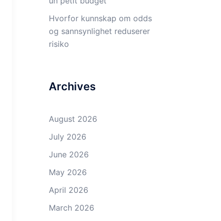
un petit budget
Hvorfor kunnskap om odds
og sannsynlighet reduserer
risiko
Archives
August 2026
July 2026
June 2026
May 2026
April 2026
March 2026