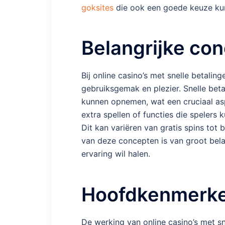
goksites
die ook een goede keuze kun
Belangrijke con
Bij online casino’s met snelle betalin
gebruiksgemak en plezier. Snelle beta
kunnen opnemen, wat een cruciaal asp
extra spellen of functies die spelers
Dit kan variëren van gratis spins tot
van deze concepten is van groot belan
ervaring wil halen.
Hoofdkenmerken
De werking van online casino’s met sn