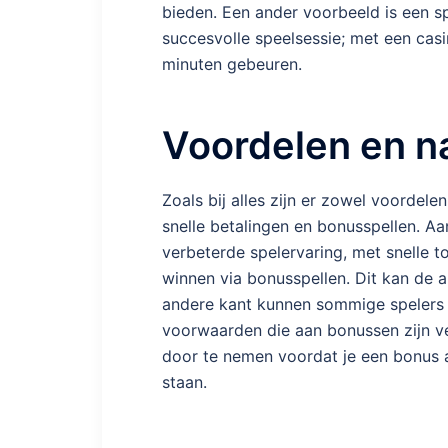
bieden. Een ander voorbeeld is een sp
succesvolle speelsessie; met een casi
minuten gebeuren.
Voordelen en n
Zoals bij alles zijn er zowel voordele
snelle betalingen en bonusspellen. Aa
verbeterde spelervaring, met snelle 
winnen via bonusspellen. Dit kan de 
andere kant kunnen sommige spelers 
voorwaarden die aan bonussen zijn v
door te nemen voordat je een bonus a
staan.