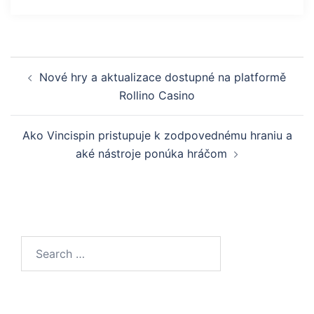
Post
Nové hry a aktualizace dostupné na platformě
navigation
Rollino Casino
Ako Vincispin pristupuje k zodpovednému hraniu a
aké nástroje ponúka hráčom
Search
for: