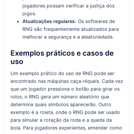
jogadores possam verificar a justiça dos
jogos.
Atualizações regulares:
Os softwares de
RNG são frequentemente atualizados para
melhorar a segurança e a aleatoriedade.
Exemplos práticos e casos de
uso
Um exemplo prático do uso de RNG pode ser
encontrado nas máquinas caça-níqueis. Cada vez
que um jogador pressiona o botão para girar os
rolos, o RNG gera um número aleatório que
determina quais símbolos aparecerão. Outro
exemplo é a roleta, onde o RNG pode ser usado
para simular a rotação da roda e a queda da
bola. Para jogadores experientes, entender como