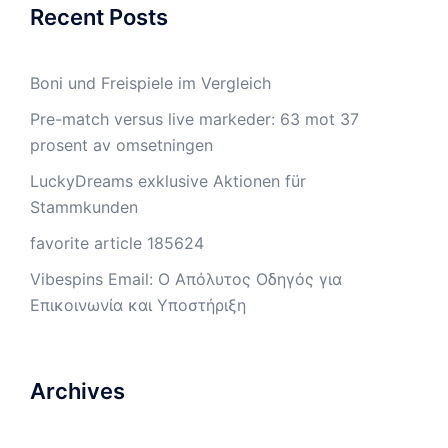
Recent Posts
Boni und Freispiele im Vergleich
Pre-match versus live markeder: 63 mot 37
prosent av omsetningen
LuckyDreams exklusive Aktionen für
Stammkunden
favorite article 185624
Vibespins Email: Ο Απόλυτος Οδηγός για
Επικοινωνία και Υποστήριξη
Archives