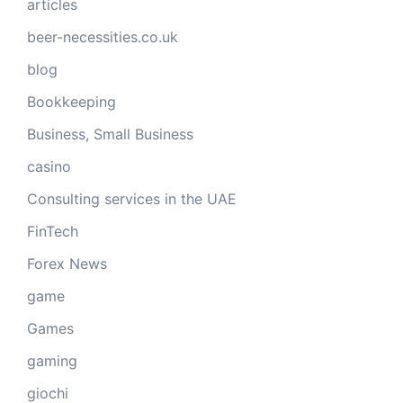
articles
beer-necessities.co.uk
blog
Bookkeeping
Business, Small Business
casino
Consulting services in the UAE
FinTech
Forex News
game
Games
gaming
giochi