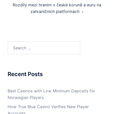
Rozdíly mezi hraním v české koruně a euru na
zahraničních platformách
Search
for:
Recent Posts
Best Casinos with Low Minimum Deposits for
Norwegian Players
How True Blue Casino Verifies New Player
Accounts