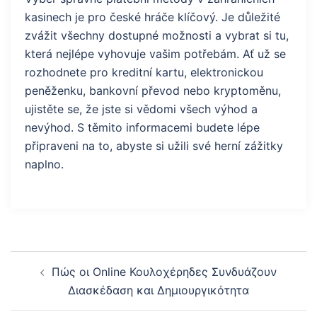
kasinech je pro české hráče klíčový. Je důležité
zvážit všechny dostupné možnosti a vybrat si tu,
která nejlépe vyhovuje vašim potřebám. Ať už se
rozhodnete pro kreditní kartu, elektronickou
peněženku, bankovní převod nebo kryptoměnu,
ujistěte se, že jste si vědomi všech výhod a
nevýhod. S těmito informacemi budete lépe
připraveni na to, abyste si užili své herní zážitky
naplno.
Post
Πώς οι Online Κουλοχέρηδες Συνδυάζουν
navigation
Διασκέδαση και Δημιουργικότητα