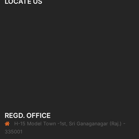
LOCATE US
REGD. OFFICE
H-15 Model Town -1st, Sri Ganaganagar (Raj.) -
335001