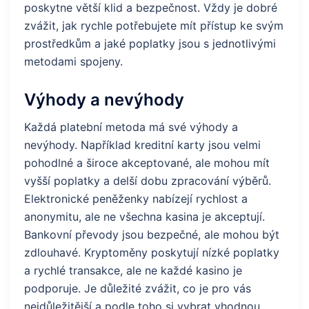
poskytne větší klid a bezpečnost. Vždy je dobré
zvážit, jak rychle potřebujete mít přístup ke svým
prostředkům a jaké poplatky jsou s jednotlivými
metodami spojeny.
Výhody a nevýhody
Každá platební metoda má své výhody a
nevýhody. Například kreditní karty jsou velmi
pohodlné a široce akceptované, ale mohou mít
vyšší poplatky a delší dobu zpracování výběrů.
Elektronické peněženky nabízejí rychlost a
anonymitu, ale ne všechna kasina je akceptují.
Bankovní převody jsou bezpečné, ale mohou být
zdlouhavé. Kryptoměny poskytují nízké poplatky
a rychlé transakce, ale ne každé kasino je
podporuje. Je důležité zvážit, co je pro vás
nejdůležitější a podle toho si vybrat vhodnou