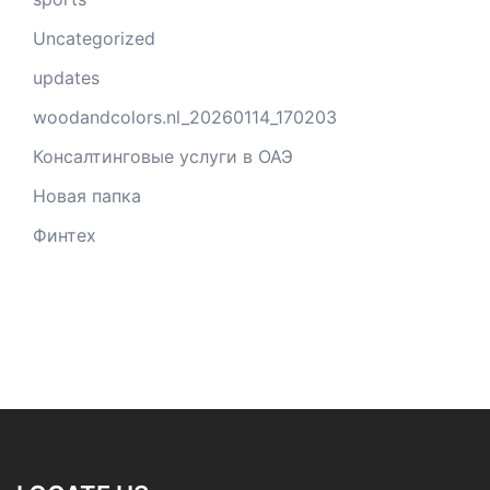
Uncategorized
updates
woodandcolors.nl_20260114_170203
Консалтинговые услуги в ОАЭ
Новая папка
Финтех