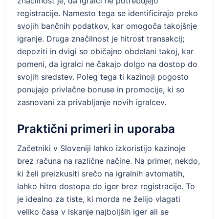
značilnost je, da igralci ne potrebujejo
registracije. Namesto tega se identificirajo preko
svojih bančnih podatkov, kar omogoča takojšnje
igranje. Druga značilnost je hitrost transakcij;
depoziti in dvigi so običajno obdelani takoj, kar
pomeni, da igralci ne čakajo dolgo na dostop do
svojih sredstev. Poleg tega ti kazinoji pogosto
ponujajo privlačne bonuse in promocije, ki so
zasnovani za privabljanje novih igralcev.
Praktični primeri in uporaba
Začetniki v Sloveniji lahko izkoristijo kazinoje
brez računa na različne načine. Na primer, nekdo,
ki želi preizkusiti srečo na igralnih avtomatih,
lahko hitro dostopa do iger brez registracije. To
je idealno za tiste, ki morda ne želijo vlagati
veliko časa v iskanje najboljših iger ali se