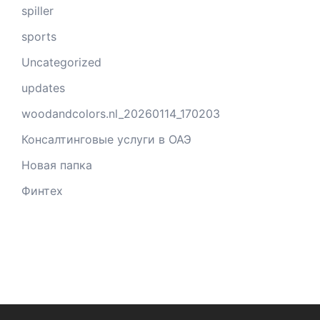
spiller
sports
Uncategorized
updates
woodandcolors.nl_20260114_170203
Консалтинговые услуги в ОАЭ
Новая папка
Финтех