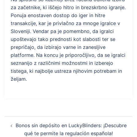
za začetnike, ki iščejo hitro in brezskrbno igranje.
Ponuja enostaven dostop do iger in hitre
transakcije, kar je privlačno za mnoge igralce v
Sloveniji. Vendar pa je pomembno, da igralci
upoštevajo tako prednosti kot slabosti ter se
prepričajo, da izbirajo varne in zanesljive
platforme. Na koncu je priporočljivo, da se igralci
seznanijo z različnimi možnostmi in izberejo
tistega, ki najbolje ustreza njihovim potrebam in
željam.
Post
Bonos sin depósito en LuckyBlinders: ¡Descubre
navigation
qué te permite la regulación española!