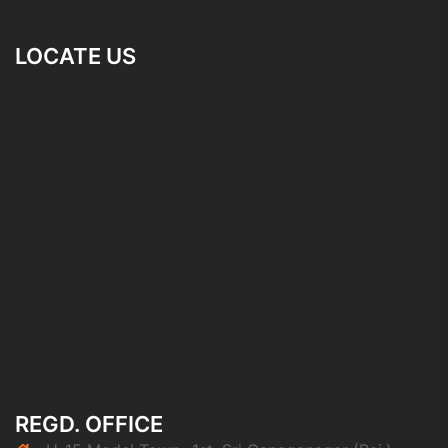
LOCATE US
REGD. OFFICE