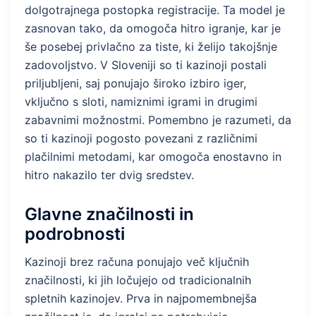
dolgotrajnega postopka registracije. Ta model je
zasnovan tako, da omogoča hitro igranje, kar je
še posebej privlačno za tiste, ki želijo takojšnje
zadovoljstvo. V Sloveniji so ti kazinoji postali
priljubljeni, saj ponujajo široko izbiro iger,
vključno s sloti, namiznimi igrami in drugimi
zabavnimi možnostmi. Pomembno je razumeti, da
so ti kazinoji pogosto povezani z različnimi
plačilnimi metodami, kar omogoča enostavno in
hitro nakazilo ter dvig sredstev.
Glavne značilnosti in
podrobnosti
Kazinoji brez računa ponujajo več ključnih
značilnosti, ki jih ločujejo od tradicionalnih
spletnih kazinojev. Prva in najpomembnejša