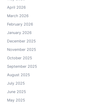
April 2026
March 2026
February 2026
January 2026
December 2025
November 2025
October 2025
September 2025
August 2025
July 2025
June 2025
May 2025