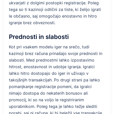
ukvarjati z dolgimi postopki registracije. Poleg
tega so ti kazinoji odlični za tiste, ki želijo igrati
le občasno, saj omogočajo enostavno in hitro
igranje brez obveznosti.
Prednosti in slabosti
Kot pri vsakem modelu iger na srečo, tudi
kazinoji brez računa prinašajo svoje prednosti in
slabosti. Med prednostmi lahko izpostavimo
hitrost, enostavnost in udobje igranja. Igralci
lahko hitro dostopajo do iger in uživajo v
takojšnjih transakcijah. Po drugi strani pa lahko
pomanjkanje registracije pomeni, da igralci
nimajo dostopa do nekaterih bonusov ali
promocij, ki so na voljo le registriranim
uporabnikom. Poleg tega je lahko težje slediti
porabi, saj ni računa, ki bi beležil vse transakcije.