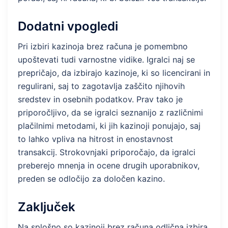
Dodatni vpogledi
Pri izbiri kazinoja brez računa je pomembno
upoštevati tudi varnostne vidike. Igralci naj se
prepričajo, da izbirajo kazinoje, ki so licencirani in
regulirani, saj to zagotavlja zaščito njihovih
sredstev in osebnih podatkov. Prav tako je
priporočljivo, da se igralci seznanijo z različnimi
plačilnimi metodami, ki jih kazinoji ponujajo, saj
to lahko vpliva na hitrost in enostavnost
transakcij. Strokovnjaki priporočajo, da igralci
preberejo mnenja in ocene drugih uporabnikov,
preden se odločijo za določen kazino.
Zaključek
Na splošno so kazinoji brez računa odlična izbira