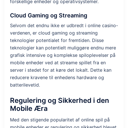
forskellige enheder og operativsystemer.
Cloud Gaming og Streaming
Selvom det endnu ikke er udbredt i online casino-
verdenen, er cloud gaming og streaming
teknologier potentialet for fremtiden. Disse
teknologier kan potentielt muliggøre endnu mere
grafisk intensive og komplekse spiloplevelser på
mobile enheder ved at streame spillet fra en
server i stedet for at køre det lokalt. Dette kan
reducere kravene til enhedens hardware og
batterilevetid.
Regulering og Sikkerhed i den
Mobile Æra
Med den stigende popularitet af online spil på
mobile enheder er regulering og sikkerhed blevet