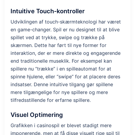
Intuitive Touch-kontroller
Udviklingen af touch-skærmteknologi har været
en game-changer. Spil er nu designet til at blive
spillet ved at trykke, swipe og trække på
skærmen. Dette har ført til nye former for
interaktion, der er mere direkte og engagerende
end traditionelle museklik. For eksempel kan
spillere nu “trække” i en spilleautomat for at
spinne hjulene, eller “swipe” for at placere deres
indsatser. Denne intuitive tilgang gør spillene
mere tilgængelige for nye spillere og mere
tilfredsstillende for erfarne spillere.
Visuel Optimering
Grafikken i casinospil er blevet stadigt mere
imponerende, men at få disse visuelt rige spil til