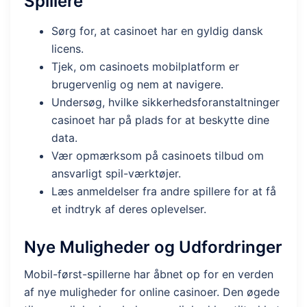
Spillere
Sørg for, at casinoet har en gyldig dansk
licens.
Tjek, om casinoets mobilplatform er
brugervenlig og nem at navigere.
Undersøg, hvilke sikkerhedsforanstaltninger
casinoet har på plads for at beskytte dine
data.
Vær opmærksom på casinoets tilbud om
ansvarligt spil-værktøjer.
Læs anmeldelser fra andre spillere for at få
et indtryk af deres oplevelser.
Nye Muligheder og Udfordringer
Mobil-først-spillerne har åbnet op for en verden
af nye muligheder for online casinoer. Den øgede