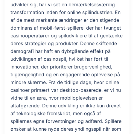
udvikler sig, har vi set en bemærkelsesværdig
transformation inden for online spilindustrien. En
af de mest markante ændringer er den stigende
dominans af mobil-først-spillere, der har tvunget
casinooperatører og spiludviklere til at gentænke
deres strategier og produkter. Denne skiftende
demografi har haft en dybtgående effekt på
udviklingen af casinospil, hvilket har ført til
innovationer, der prioriterer brugervenlighed,
tilgængelighed og en engagerende oplevelse på
mindre skærme. Fra de tidlige dage, hvor online
casinoer primært var desktop-baserede, er vi nu
vidne til en æra, hvor mobiloplevelsen er
altafgørende. Denne udvikling er ikke kun drevet
af teknologiske fremskridt, men også af
spillernes egne forventninger og adfærd. Spillere
ønsker at kunne nyde deres yndlingsspil når som