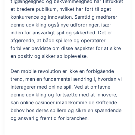
tilgængelighed og bekvemmelighed har tiltrukket
et bredere publikum, hvilket har ført til øget
konkurrence og innovation. Samtidig medfører
denne udvikling også nye udfordringer, især
inden for ansvarligt spil og sikkerhed. Det er
afgørende, at både spillere og operatører
forbliver bevidste om disse aspekter for at sikre
en positiv og sikker spiloplevelse.
Den mobile revolution er ikke en forbigående
trend, men en fundamental ændring i, hvordan vi
interagerer med online spil. Ved at omfavne
denne udvikling og fortsætte med at innovere,
kan online casinoer imødekomme de skiftende
behov hos deres spillere og sikre en spændende
og ansvarlig fremtid for branchen.