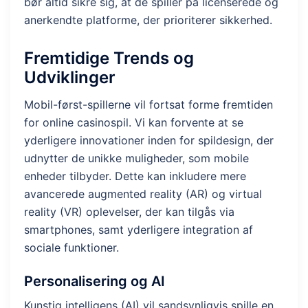
bør altid sikre sig, at de spiller på licenserede og
anerkendte platforme, der prioriterer sikkerhed.
Fremtidige Trends og
Udviklinger
Mobil-først-spillerne vil fortsat forme fremtiden
for online casinospil. Vi kan forvente at se
yderligere innovationer inden for spildesign, der
udnytter de unikke muligheder, som mobile
enheder tilbyder. Dette kan inkludere mere
avancerede augmented reality (AR) og virtual
reality (VR) oplevelser, der kan tilgås via
smartphones, samt yderligere integration af
sociale funktioner.
Personalisering og AI
Kunstig intelligens (AI) vil sandsynligvis spille en