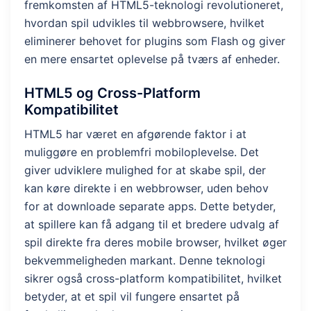
fremkomsten af HTML5-teknologi revolutioneret,
hvordan spil udvikles til webbrowsere, hvilket
eliminerer behovet for plugins som Flash og giver
en mere ensartet oplevelse på tværs af enheder.
HTML5 og Cross-Platform
Kompatibilitet
HTML5 har været en afgørende faktor i at
muliggøre en problemfri mobiloplevelse. Det
giver udviklere mulighed for at skabe spil, der
kan køre direkte i en webbrowser, uden behov
for at downloade separate apps. Dette betyder,
at spillere kan få adgang til et bredere udvalg af
spil direkte fra deres mobile browser, hvilket øger
bekvemmeligheden markant. Denne teknologi
sikrer også cross-platform kompatibilitet, hvilket
betyder, at et spil vil fungere ensartet på