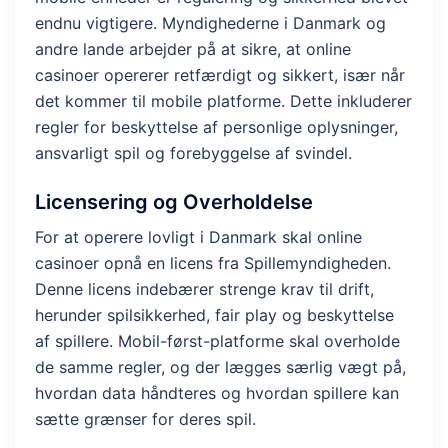
endnu vigtigere. Myndighederne i Danmark og
andre lande arbejder på at sikre, at online
casinoer opererer retfærdigt og sikkert, især når
det kommer til mobile platforme. Dette inkluderer
regler for beskyttelse af personlige oplysninger,
ansvarligt spil og forebyggelse af svindel.
Licensering og Overholdelse
For at operere lovligt i Danmark skal online
casinoer opnå en licens fra Spillemyndigheden.
Denne licens indebærer strenge krav til drift,
herunder spilsikkerhed, fair play og beskyttelse
af spillere. Mobil-først-platforme skal overholde
de samme regler, og der lægges særlig vægt på,
hvordan data håndteres og hvordan spillere kan
sætte grænser for deres spil.