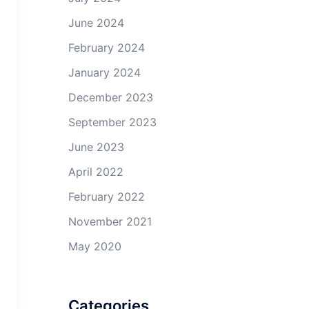
June 2024
February 2024
January 2024
December 2023
September 2023
June 2023
April 2022
February 2022
November 2021
May 2020
Categories