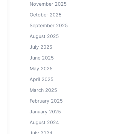
November 2025
October 2025
September 2025
August 2025
July 2025
June 2025
May 2025
April 2025
March 2025
February 2025
January 2025
August 2024
July 2024