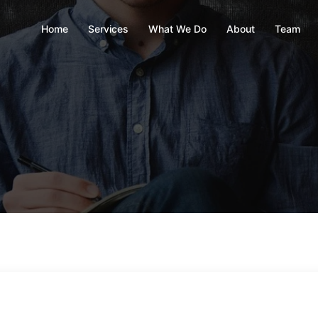
Home
Services
What We Do
About
Team