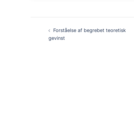
Post
Forståelse af begrebet teoretisk
navigation
gevinst