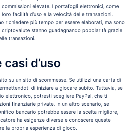
commissioni elevate. I portafogli elettronici, come
loro facilità d’uso e la velocità delle transazioni.
ono richiedere più tempo per essere elaborati, ma sono
 le criptovalute stanno guadagnando popolarità grazie
lle transazioni.
e casi d’uso
ito su un sito di scommesse. Se utilizzi una carta di
ermettendoti di iniziare a giocare subito. Tuttavia, se
io elettronico, potresti scegliere PayPal, che ti
oni finanziarie private. In un altro scenario, se
bonifico bancario potrebbe essere la scelta migliore,
ocatore ha esigenze diverse e conoscere queste
e la propria esperienza di gioco.