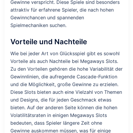
Gewinne verspricht. Diese Spiele sind besonders
attraktiv für erfahrene Spieler, die nach hohen
Gewinnchancen und spannenden
Spielmechaniken suchen.
Vorteile und Nachteile
Wie bei jeder Art von Glücksspiel gibt es sowohl
Vorteile als auch Nachteile bei Megaways Slots.
Zu den Vorteilen gehören die hohe Variabilität der
Gewinnlinien, die aufregende Cascade-Funktion
und die Möglichkeit, große Gewinne zu erzielen.
Diese Slots bieten auch eine Vielzahl von Themen
und Designs, die für jeden Geschmack etwas
bieten. Auf der anderen Seite können die hohen
Volatilitätsraten in einigen Megaways Slots
bedeuten, dass Spieler längere Zeit ohne
Gewinne auskommen müssen, was für einige