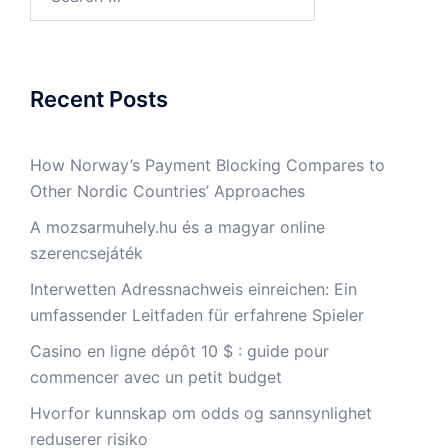
for:
Recent Posts
How Norway’s Payment Blocking Compares to
Other Nordic Countries’ Approaches
A mozsarmuhely.hu és a magyar online
szerencsejáték
Interwetten Adressnachweis einreichen: Ein
umfassender Leitfaden für erfahrene Spieler
Casino en ligne dépôt 10 $ : guide pour
commencer avec un petit budget
Hvorfor kunnskap om odds og sannsynlighet
reduserer risiko