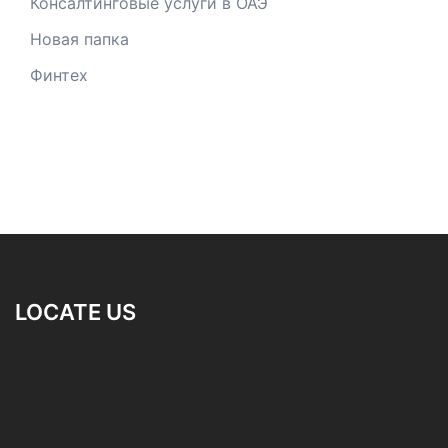
Консалтинговые услуги в ОАЭ
Новая папка
Финтех
LOCATE US