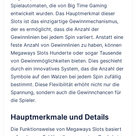
Spielautomaten, die von Big Time Gaming
entwickelt wurden. Das Hauptmerkmal dieser
Slots ist das einzigartige Gewinnmechanismus,
der es ermöglicht, dass die Anzahl der
Gewinnlinien bei jedem Spin variiert. Anstatt eine
feste Anzahl von Gewinnlinien zu haben, können
Megaways Slots Hunderte oder sogar Tausende
von Gewinnmöglichkeiten bieten. Dies geschieht
durch ein innovatives System, das die Anzahl der
Symbole auf den Walzen bei jedem Spin zufällig
bestimmt. Diese Flexibilität erhöht nicht nur die
Spannung, sondern auch die Gewinnchancen für
die Spieler.
Hauptmerkmale und Details
Die Funktionsweise von Megaways Slots basiert