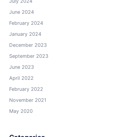
July 2024
June 2024
February 2024
January 2024
December 2023
September 2023
June 2023
April 2022
February 2022
November 2021
May 2020