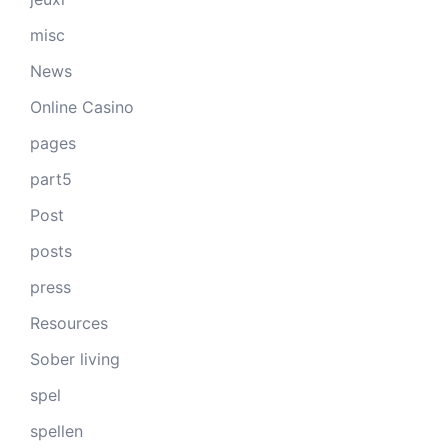
misc
News
Online Casino
pages
part5
Post
posts
press
Resources
Sober living
spel
spellen