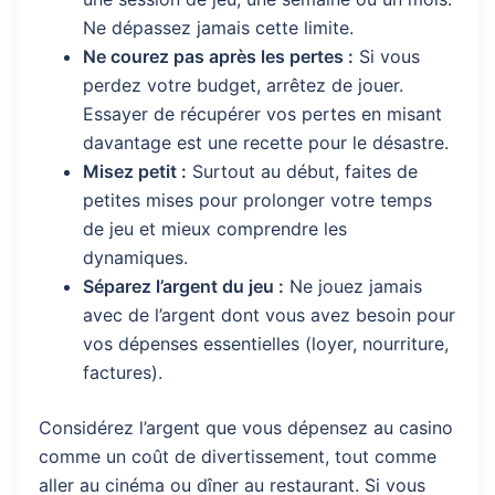
Ne dépassez jamais cette limite.
Ne courez pas après les pertes :
Si vous
perdez votre budget, arrêtez de jouer.
Essayer de récupérer vos pertes en misant
davantage est une recette pour le désastre.
Misez petit :
Surtout au début, faites de
petites mises pour prolonger votre temps
de jeu et mieux comprendre les
dynamiques.
Séparez l’argent du jeu :
Ne jouez jamais
avec de l’argent dont vous avez besoin pour
vos dépenses essentielles (loyer, nourriture,
factures).
Considérez l’argent que vous dépensez au casino
comme un coût de divertissement, tout comme
aller au cinéma ou dîner au restaurant. Si vous