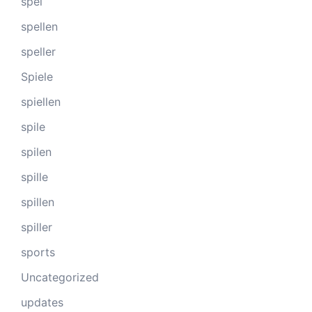
spel
spellen
speller
Spiele
spiellen
spile
spilen
spille
spillen
spiller
sports
Uncategorized
updates