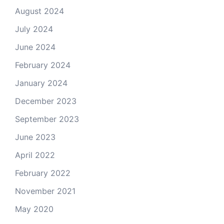
August 2024
July 2024
June 2024
February 2024
January 2024
December 2023
September 2023
June 2023
April 2022
February 2022
November 2021
May 2020