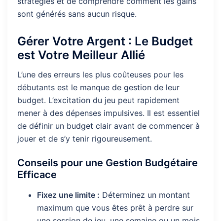
stratégies et de comprendre comment les gains
sont générés sans aucun risque.
Gérer Votre Argent : Le Budget
est Votre Meilleur Allié
L’une des erreurs les plus coûteuses pour les
débutants est le manque de gestion de leur
budget. L’excitation du jeu peut rapidement
mener à des dépenses impulsives. Il est essentiel
de définir un budget clair avant de commencer à
jouer et de s’y tenir rigoureusement.
Conseils pour une Gestion Budgétaire
Efficace
Fixez une limite :
Déterminez un montant
maximum que vous êtes prêt à perdre sur
une session de jeu, une semaine ou un mois.