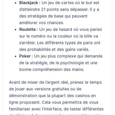
Blackjack :
Un jeu de cartes où le but est
d’atteindre 21 points sans dépasser. Il y a
des stratégies de base qui peuvent
améliorer vos chances.
Roulette :
Un jeu de hasard où vous pariez
sur le numéro ou la couleur où la bille va
s’arrêter. Les différents types de paris ont
des probabilités et des gains variés.
Poker :
Un jeu plus complexe qui demande
de la stratégie, de la psychologie et une
bonne compréhension des mains.
Avant de miser de l’argent réel, prenez le temps
de jouer aux versions gratuites ou de
démonstration que la plupart des casinos en
ligne proposent. Cela vous permettra de vous
familiariser avec l’interface, de tester différentes