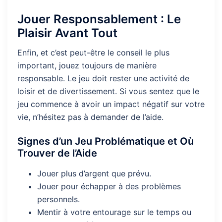
Jouer Responsablement : Le
Plaisir Avant Tout
Enfin, et c’est peut-être le conseil le plus
important, jouez toujours de manière
responsable. Le jeu doit rester une activité de
loisir et de divertissement. Si vous sentez que le
jeu commence à avoir un impact négatif sur votre
vie, n’hésitez pas à demander de l’aide.
Signes d’un Jeu Problématique et Où
Trouver de l’Aide
Jouer plus d’argent que prévu.
Jouer pour échapper à des problèmes
personnels.
Mentir à votre entourage sur le temps ou