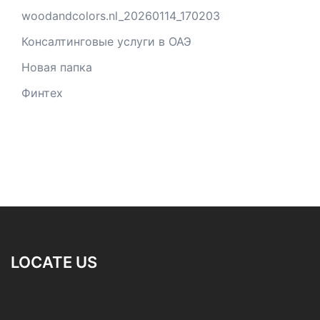
woodandcolors.nl_20260114_170203
Консалтинговые услуги в ОАЭ
Новая папка
Финтех
LOCATE US