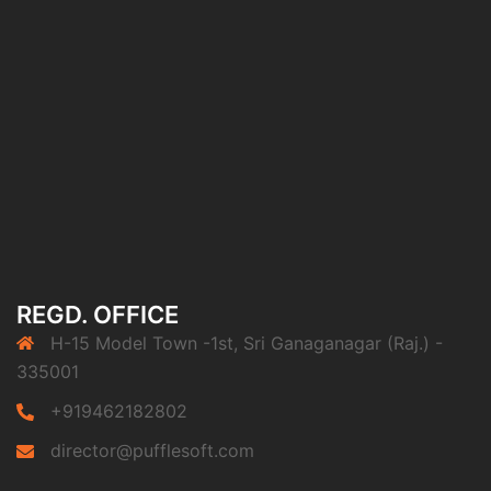
REGD. OFFICE
H-15 Model Town -1st, Sri Ganaganagar (Raj.) -
335001
+919462182802
director@pufflesoft.com