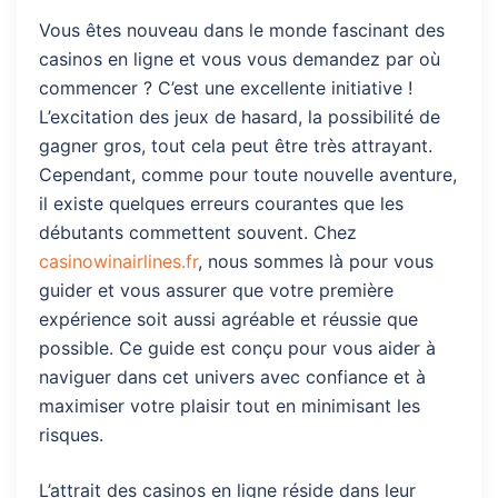
Vous êtes nouveau dans le monde fascinant des
casinos en ligne et vous vous demandez par où
commencer ? C’est une excellente initiative !
L’excitation des jeux de hasard, la possibilité de
gagner gros, tout cela peut être très attrayant.
Cependant, comme pour toute nouvelle aventure,
il existe quelques erreurs courantes que les
débutants commettent souvent. Chez
casinowinairlines.fr
, nous sommes là pour vous
guider et vous assurer que votre première
expérience soit aussi agréable et réussie que
possible. Ce guide est conçu pour vous aider à
naviguer dans cet univers avec confiance et à
maximiser votre plaisir tout en minimisant les
risques.
L’attrait des casinos en ligne réside dans leur