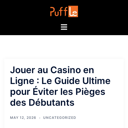
Skip
to
content
Toggle
menu
Jouer au Casino en
Ligne : Le Guide Ultime
pour Éviter les Pièges
des Débutants
MAY 12, 2026
UNCATEGORIZED