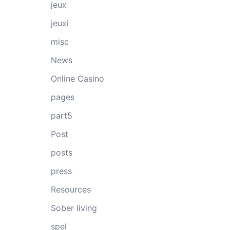
jeux
jeuxi
misc
News
Online Casino
pages
part5
Post
posts
press
Resources
Sober living
spel