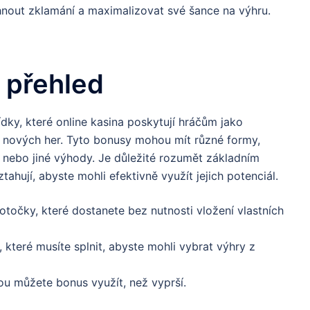
hnout zklamání a maximalizovat své šance na výhru.
 přehled
dky, které online kasina poskytují hráčům jako
í nových her. Tyto bonusy mohou mít různé formy,
t nebo jiné výhody. Je důležité rozumět základním
hují, abyste mohli efektivně využít jejich potenciál.
točky, které dostanete bez nutnosti vložení vlastních
které musíte splnit, abyste mohli vybrat výhry z
u můžete bonus využít, než vyprší.