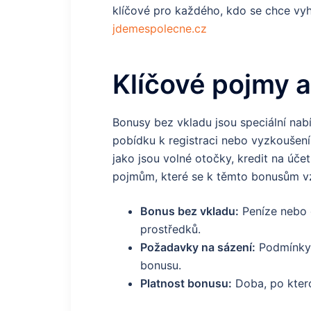
klíčové pro každého, kdo se chce vy
jdemespolecne.cz
Klíčové pojmy a
Bonusy bez vkladu jsou speciální nabí
pobídku k registraci nebo vyzkoušen
jako jsou volné otočky, kredit na úče
pojmům, které se k těmto bonusům vzta
Bonus bez vkladu:
Peníze nebo o
prostředků.
Požadavky na sázení:
Podmínky, 
bonusu.
Platnost bonusu:
Doba, po ktero