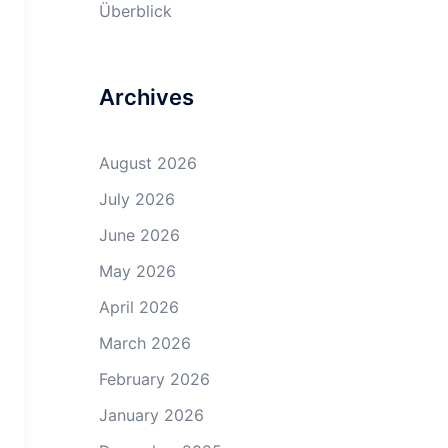
Überblick
Archives
August 2026
July 2026
June 2026
May 2026
April 2026
March 2026
February 2026
January 2026