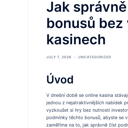
Jak správně
bonusů bez 
kasinech
JULY 7, 2026
UNCATEGORIZED
Úvod
V dnešní době se online kasina stávaj
jednou z nejatraktivnějších nabídek 
vyzkoušet si hry bez nutnosti investov
podmínky těchto bonusů, abyste se v
zaměříme na to, jak správně číst pod