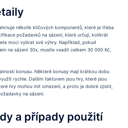
taily
hrnuje několik klíčových komponentů, které je třeba
ifikace požadavků na sázení, které určují, kolikrát
ete moci vybrat své výhry. Například, pokud
m na sázení 30x, musíte vsadit celkem 30 000 Kč,
latnosti bonusu. Některé bonusy mají krátkou dobu
yužít rychle. Dalším faktorem jsou hry, které jsou
ré hry mohou mít omezení, a proto je dobré zjistit,
 požadavky na sázení.
ady a případy použití