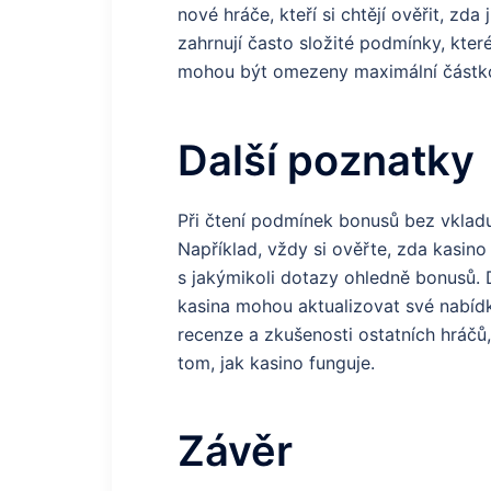
nové hráče, kteří si chtějí ověřit, zd
zahrnují často složité podmínky, kte
mohou být omezeny maximální částkou
Další poznatky
Při čtení podmínek bonusů bez vkladu 
Například, vždy si ověřte, zda kasi
s jakýmikoli dotazy ohledně bonusů. 
kasina mohou aktualizovat své nabídk
recenze a zkušenosti ostatních hráč
tom, jak kasino funguje.
Závěr