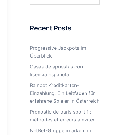
for:
Recent Posts
Progressive Jackpots im
Überblick
Casas de apuestas con
licencia española
Rainbet Kreditkarten-
Einzahlung: Ein Leitfaden für
erfahrene Spieler in Österreich
Pronostic de paris sportif :
méthodes et erreurs à éviter
NetBet-Gruppenmarken im