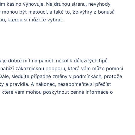
a jim kasino vyhovuje. Na druhou stranu, nevýhody
ré mohou být matoucí, a také to, že výhry z bonusů
, kterou si můžete vybrat.
je dobré mít na paměti několik důležitých tipů.
no nabízí zákaznickou podporu, která vám může pomoci
Dále, sledujte případné změny v podmínkách, protože
y a pravidla. A nakonec, nezapomeňte si přečíst
ů, které vám mohou poskytnout cenné informace o