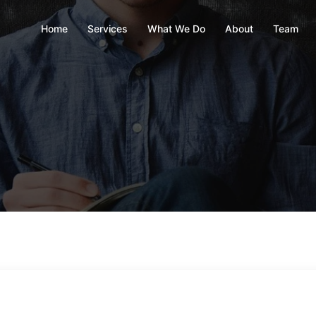
Home
Services
What We Do
About
Team