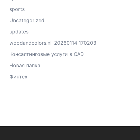
sports
Uncategorized
updates
woodandcolors.nl_20260114_170203
Консалтинговые услуги в ОАЭ
Новая папка
Финтех