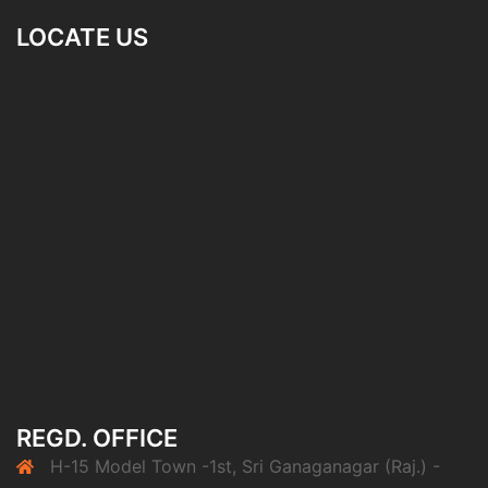
LOCATE US
REGD. OFFICE
H-15 Model Town -1st, Sri Ganaganagar (Raj.) -