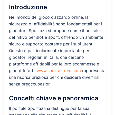
Introduzione
Nel mondo del gioco d’azzardo online, la
sicurezza e l’affidabilità sono fondamentali per i
giocatori. Sportaza si propone come il portale
definitivo per slot e sport, offrendo un ambiente
sicuro e supporto costante per i suoi utenti.
Questo è particolarmente importante per i
giocatori regolari in Italia, che cercano
piattaforme affidabili per le loro scommesse e
giochi. Infatti,
www.sportaza-eu.com
rappresenta
una risorsa preziosa per chi desidera divertirsi
senza preoccupazioni.
Concetti chiave e panoramica
Il portale Sportaza si distingue per la sua
attenzione alla sicurezza e all’affidabilità. I