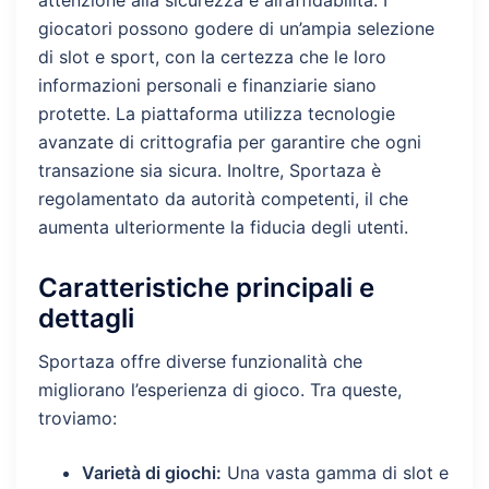
giocatori possono godere di un’ampia selezione
di slot e sport, con la certezza che le loro
informazioni personali e finanziarie siano
protette. La piattaforma utilizza tecnologie
avanzate di crittografia per garantire che ogni
transazione sia sicura. Inoltre, Sportaza è
regolamentato da autorità competenti, il che
aumenta ulteriormente la fiducia degli utenti.
Caratteristiche principali e
dettagli
Sportaza offre diverse funzionalità che
migliorano l’esperienza di gioco. Tra queste,
troviamo:
Varietà di giochi:
Una vasta gamma di slot e