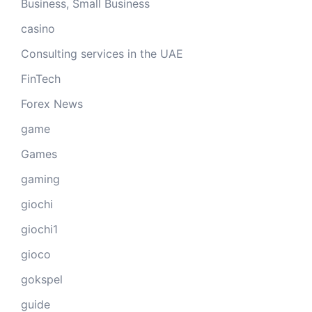
Business, Small Business
casino
Consulting services in the UAE
FinTech
Forex News
game
Games
gaming
giochi
giochi1
gioco
gokspel
guide