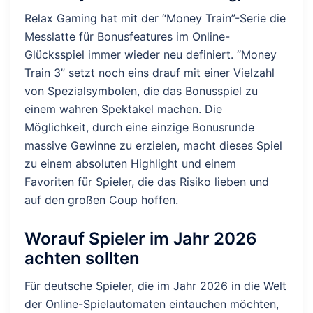
Relax Gaming hat mit der “Money Train”-Serie die
Messlatte für Bonusfeatures im Online-
Glücksspiel immer wieder neu definiert. “Money
Train 3” setzt noch eins drauf mit einer Vielzahl
von Spezialsymbolen, die das Bonusspiel zu
einem wahren Spektakel machen. Die
Möglichkeit, durch eine einzige Bonusrunde
massive Gewinne zu erzielen, macht dieses Spiel
zu einem absoluten Highlight und einem
Favoriten für Spieler, die das Risiko lieben und
auf den großen Coup hoffen.
Worauf Spieler im Jahr 2026
achten sollten
Für deutsche Spieler, die im Jahr 2026 in die Welt
der Online-Spielautomaten eintauchen möchten,