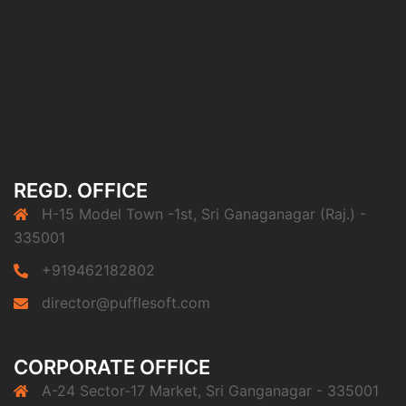
REGD. OFFICE
H-15 Model Town -1st, Sri Ganaganagar (Raj.) -
335001
+919462182802
director@pufflesoft.com
CORPORATE OFFICE
A-24 Sector-17 Market, Sri Ganganagar - 335001