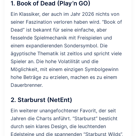
1. Book of Dead (Play’n GO)
Ein Klassiker, der auch im Jahr 2026 nichts von
seiner Faszination verloren haben wird. “Book of
Dead” ist bekannt für seine einfache, aber
fesselnde Spielmechanik mit Freispielen und
einem expandierenden Sondersymbol. Die
ägyptische Thematik ist zeitlos und spricht viele
Spieler an. Die hohe Volatilität und die
Möglichkeit, mit einem einzigen Symbolgewinn
hohe Beträge zu erzielen, machen es zu einem
Dauerbrenner.
2. Starburst (NetEnt)
Ein weiterer unangefochtener Favorit, der seit
Jahren die Charts anführt. “Starburst” besticht
durch sein klares Design, die leuchtenden
Edelsteine und die spannenden “Starburst Wilds”,