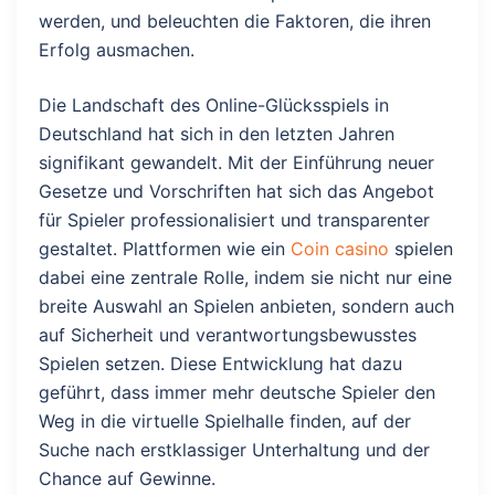
werden, und beleuchten die Faktoren, die ihren
Erfolg ausmachen.
Die Landschaft des Online-Glücksspiels in
Deutschland hat sich in den letzten Jahren
signifikant gewandelt. Mit der Einführung neuer
Gesetze und Vorschriften hat sich das Angebot
für Spieler professionalisiert und transparenter
gestaltet. Plattformen wie ein
Coin casino
spielen
dabei eine zentrale Rolle, indem sie nicht nur eine
breite Auswahl an Spielen anbieten, sondern auch
auf Sicherheit und verantwortungsbewusstes
Spielen setzen. Diese Entwicklung hat dazu
geführt, dass immer mehr deutsche Spieler den
Weg in die virtuelle Spielhalle finden, auf der
Suche nach erstklassiger Unterhaltung und der
Chance auf Gewinne.