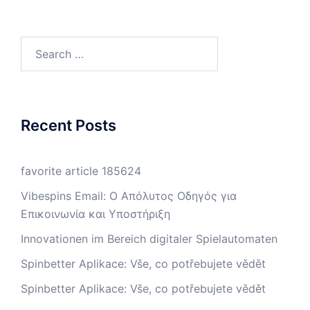
Search
for:
Recent Posts
favorite article 185624
Vibespins Email: Ο Απόλυτος Οδηγός για
Επικοινωνία και Υποστήριξη
Innovationen im Bereich digitaler Spielautomaten
Spinbetter Aplikace: Vše, co potřebujete vědět
Spinbetter Aplikace: Vše, co potřebujete vědět