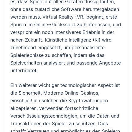
es, dass Spiele auf allen Geräten flüssig laufen,
ohne dass zusätzliche Software heruntergeladen
werden muss. Virtual Reality (VR) beginnt, erste
Spuren im Online-Glücksspiel zu hinterlassen, und
verspricht ein noch intensiveres Erlebnis in der
nahen Zukunft. Künstliche Intelligenz (KI) wird
zunehmend eingesetzt, um personalisierte
Spielerlebnisse zu schaffen, indem sie das
Spielverhalten analysiert und passende Angebote
unterbreitet.
Ein weiterer wichtiger technologischer Aspekt ist
die Sicherheit. Moderne Online-Casinos,
einschließlich solcher, die Kryptowährungen
akzeptieren, verwenden fortschrittliche
Verschlüsselungstechnologien, um die Daten und
Transaktionen der Spieler zu schützen. Dies
schafft Vertrauen und ermöglicht es den Spielern,