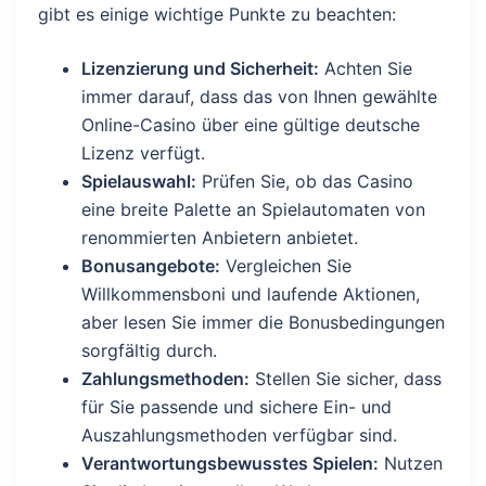
gibt es einige wichtige Punkte zu beachten:
Lizenzierung und Sicherheit:
Achten Sie
immer darauf, dass das von Ihnen gewählte
Online-Casino über eine gültige deutsche
Lizenz verfügt.
Spielauswahl:
Prüfen Sie, ob das Casino
eine breite Palette an Spielautomaten von
renommierten Anbietern anbietet.
Bonusangebote:
Vergleichen Sie
Willkommensboni und laufende Aktionen,
aber lesen Sie immer die Bonusbedingungen
sorgfältig durch.
Zahlungsmethoden:
Stellen Sie sicher, dass
für Sie passende und sichere Ein- und
Auszahlungsmethoden verfügbar sind.
Verantwortungsbewusstes Spielen:
Nutzen