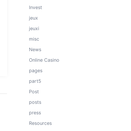
Invest
jeux
jeuxi
misc
News
Online Casino
pages
part5
Post
posts
press
Resources