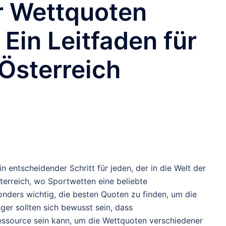
 Wettquoten
 Ein Leitfaden für
 Österreich
n entscheidender Schritt für jeden, der in die Welt der
terreich, wo Sportwetten eine beliebte
sonders wichtig, die besten Quoten zu finden, um die
er sollten sich bewusst sein, dass
essource sein kann, um die Wettquoten verschiedener