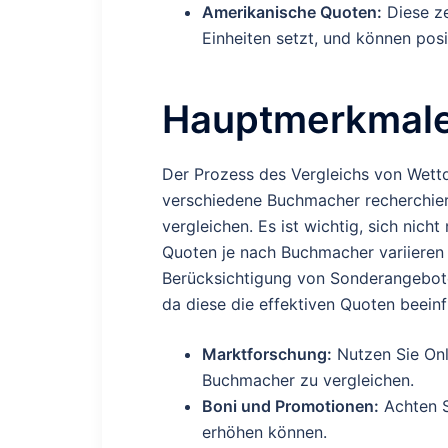
Amerikanische Quoten:
Diese ze
Einheiten setzt, und können posi
Hauptmerkmale 
Der Prozess des Vergleichs von Wettq
verschiedene Buchmacher recherchier
vergleichen. Es ist wichtig, sich nicht
Quoten je nach Buchmacher variieren k
Berücksichtigung von Sonderangebot
da diese die effektiven Quoten beein
Marktforschung:
Nutzen Sie Onl
Buchmacher zu vergleichen.
Boni und Promotionen:
Achten S
erhöhen können.