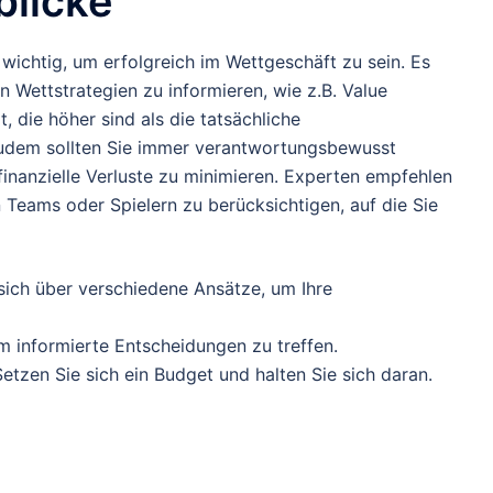
blicke
wichtig, um erfolgreich im Wettgeschäft zu sein. Es
n Wettstrategien zu informieren, wie z.B. Value
, die höher sind als die tatsächliche
 Zudem sollten Sie immer verantwortungsbewusst
finanzielle Verluste zu minimieren. Experten empfehlen
 Teams oder Spielern zu berücksichtigen, auf die Sie
sich über verschiedene Ansätze, um Ihre
 informierte Entscheidungen zu treffen.
etzen Sie sich ein Budget und halten Sie sich daran.