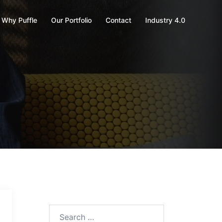
Why Puffle
Our Portfolio
Contact
Industry 4.0
Search