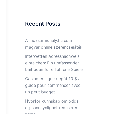
for:
Recent Posts
A mozsarmuhely.hu és a
magyar online szerencsejáték
Interwetten Adressnachweis
einreichen: Ein umfassender
Leitfaden für erfahrene Spieler
Casino en ligne dépôt 10 $ :
guide pour commencer avec
un petit budget
Hvorfor kunnskap om odds
og sannsynlighet reduserer