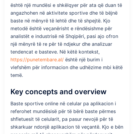
është një mundësi e shkëlqyer për ata që duan të
angazhohen në aktivitete sportive dhe të bëjnë
baste në mënyrë të lehtë dhe të shpejtë. Kjo
metodë është veçanërisht e rëndësishme për
analistët e industrisë në Shqipëri, pasi ajo ofron
një mënyrë të re për të ndjekur dhe analizuar
tendencat e basteve. Në këtë kontekst,
https://punetembare.al/
është një burim i
vlefshëm për informacion dhe udhëzime mbi këtë
temë.
Key concepts and overview
Baste sportive online në celular pa aplikacion i
referohet mundësisë për të bërë baste përmes
shfletuesit të celularit, pa pasur nevojë për të
shkarkuar ndonjë aplikacion të veçantë. Kjo e bën