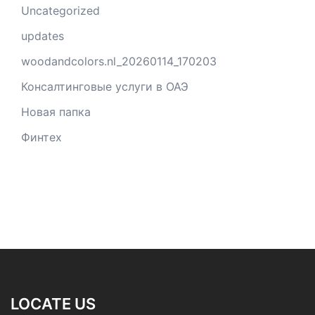
Uncategorized
updates
woodandcolors.nl_20260114_170203
Консалтинговые услуги в ОАЭ
Новая папка
Финтех
LOCATE US