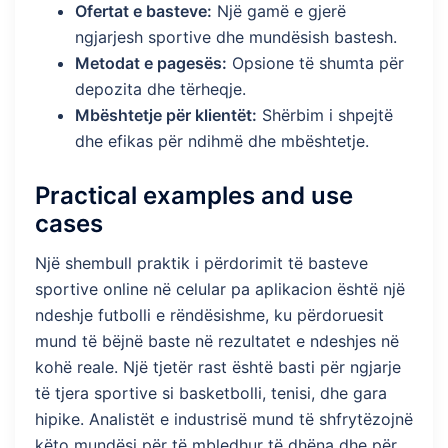
Ofertat e basteve:
Një gamë e gjerë
ngjarjesh sportive dhe mundësish bastesh.
Metodat e pagesës:
Opsione të shumta për
depozita dhe tërheqje.
Mbështetje për klientët:
Shërbim i shpejtë
dhe efikas për ndihmë dhe mbështetje.
Practical examples and use
cases
Një shembull praktik i përdorimit të basteve
sportive online në celular pa aplikacion është një
ndeshje futbolli e rëndësishme, ku përdoruesit
mund të bëjnë baste në rezultatet e ndeshjes në
kohë reale. Një tjetër rast është basti për ngjarje
të tjera sportive si basketbolli, tenisi, dhe gara
hipike. Analistët e industrisë mund të shfrytëzojnë
këto mundësi për të mbledhur të dhëna dhe për