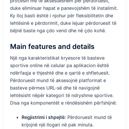
procesin më të aksesueshëm për përdoruesit,
duke eliminuar hapat e panevojshëm të instalimit.
Ky lloj basti është i njohur për fleksibilitetin dhe
lehtësinë e përdorimit, duke lejuar përdoruesit të
bëjnë baste nga çdo vend dhe në çdo kohë.
Main features and details
Një nga karakteristikat kryesore të basteve
sportive online në celular pa aplikacion është
ndërfaqja e thjeshtë dhe e qartë e shfletuesit.
Përdoruesit mund të aksesojnë platformat e
basteve përmes URL-së dhe të navigojnë
lehtësisht nëpër kategori të ndryshme sportive.
Disa nga komponentët e rëndësishëm përfshijnë:
Regjistrimi i shpejtë:
Përdoruesit mund të
krijojnë një llogari në pak minuta.