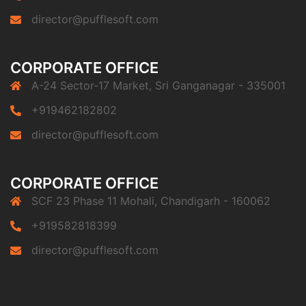
director@pufflesoft.com
CORPORATE OFFICE
A-24 Sector-17 Market, Sri Ganganagar - 335001
+919462182802
director@pufflesoft.com
CORPORATE OFFICE
SCF 23 Phase 11 Mohali, Chandigarh - 160062
+919582818399
director@pufflesoft.com