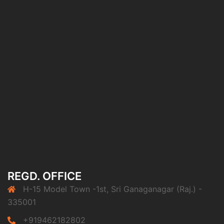
REGD. OFFICE
H-15 Model Town -1st, Sri Ganaganagar (Raj.) -
335001
+919462182802