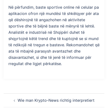
Në përfundim, baste sportive online në celular pa
aplikacion ofron një mundësi të shkëlqyer për ata
që dëshirojnë të angazhohen në aktivitete
sportive dhe të bëjnë baste në mënyrë të lehtë.
Analistët e industrisë në Shqipëri duhet të
shqyrtojnë këtë trend dhe të kuptojnë se si mund
të ndikojë në tregun e basteve. Rekomandohet që
ata të mbajnë parasysh avantazhet dhe
disavantazhet, si dhe të jenë të informuar për
rregullat dhe ligjet përkatëse.
Post
Wie man Krypto-News richtig interpretiert
navigation