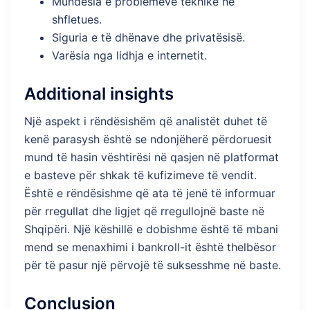
Mundësia e problemeve teknike në
shfletues.
Siguria e të dhënave dhe privatësisë.
Varësia nga lidhja e internetit.
Additional insights
Një aspekt i rëndësishëm që analistët duhet të
kenë parasysh është se ndonjëherë përdoruesit
mund të hasin vështirësi në qasjen në platformat
e basteve për shkak të kufizimeve të vendit.
Është e rëndësishme që ata të jenë të informuar
për rregullat dhe ligjet që rregullojnë baste në
Shqipëri. Një këshillë e dobishme është të mbani
mend se menaxhimi i bankroll-it është thelbësor
për të pasur një përvojë të suksesshme në baste.
Conclusion