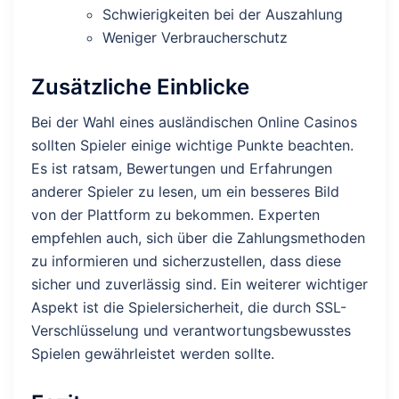
Schwierigkeiten bei der Auszahlung
Weniger Verbraucherschutz
Zusätzliche Einblicke
Bei der Wahl eines ausländischen Online Casinos
sollten Spieler einige wichtige Punkte beachten.
Es ist ratsam, Bewertungen und Erfahrungen
anderer Spieler zu lesen, um ein besseres Bild
von der Plattform zu bekommen. Experten
empfehlen auch, sich über die Zahlungsmethoden
zu informieren und sicherzustellen, dass diese
sicher und zuverlässig sind. Ein weiterer wichtiger
Aspekt ist die Spielersicherheit, die durch SSL-
Verschlüsselung und verantwortungsbewusstes
Spielen gewährleistet werden sollte.