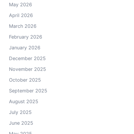
May 2026
April 2026
March 2026
February 2026
January 2026
December 2025
November 2025
October 2025
September 2025
August 2025
July 2025
June 2025
May 2025