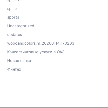
spiller
sports
Uncategorized
updates
woodandcolors.nl_20260114_170203
Консалтинговые услуги в ОАЭ
Новая папка
Финтех