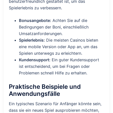
benutzerfreundlich gestaltet ist, um das
Spielerlebnis zu verbessern.
Bonusangebote:
Achten Sie auf die
Bedingungen der Boni, einschließlich
Umsatzanforderungen.
Spielerlebnis:
Die meisten Casinos bieten
eine mobile Version oder App an, um das
Spielen unterwegs zu erleichtern.
Kundensupport:
Ein guter Kundensupport
ist entscheidend, um bei Fragen oder
Problemen schnell Hilfe zu erhalten.
Praktische Beispiele und
Anwendungsfälle
Ein typisches Szenario für Anfänger könnte sein,
dass sie ein neues Spiel ausprobieren möchten,