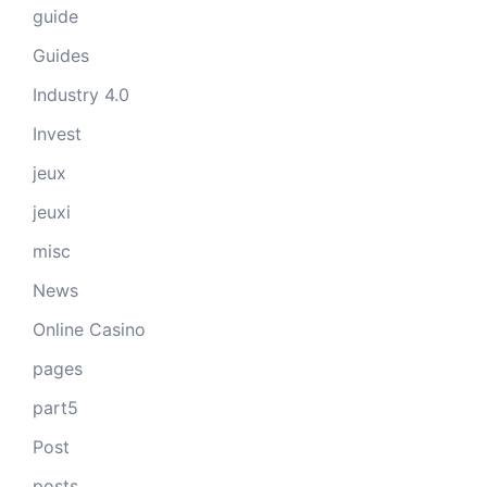
guide
Guides
Industry 4.0
Invest
jeux
jeuxi
misc
News
Online Casino
pages
part5
Post
posts