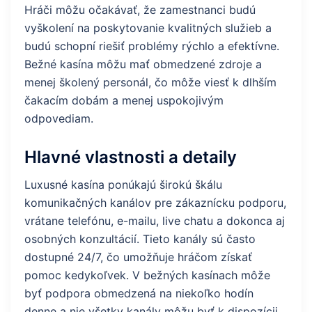
Hráči môžu očakávať, že zamestnanci budú
vyškolení na poskytovanie kvalitných služieb a
budú schopní riešiť problémy rýchlo a efektívne.
Bežné kasína môžu mať obmedzené zdroje a
menej školený personál, čo môže viesť k dlhším
čakacím dobám a menej uspokojivým
odpovediam.
Hlavné vlastnosti a detaily
Luxusné kasína ponúkajú širokú škálu
komunikačných kanálov pre zákaznícku podporu,
vrátane telefónu, e-mailu, live chatu a dokonca aj
osobných konzultácií. Tieto kanály sú často
dostupné 24/7, čo umožňuje hráčom získať
pomoc kedykoľvek. V bežných kasínach môže
byť podpora obmedzená na niekoľko hodín
denne a nie všetky kanály môžu byť k dispozícii.