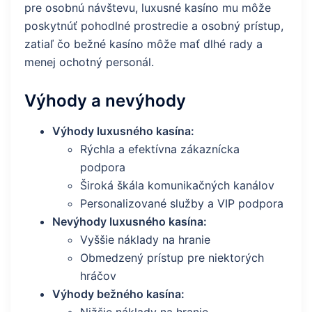
pre osobnú návštevu, luxusné kasíno mu môže
poskytnúť pohodlné prostredie a osobný prístup,
zatiaľ čo bežné kasíno môže mať dlhé rady a
menej ochotný personál.
Výhody a nevýhody
Výhody luxusného kasína:
Rýchla a efektívna zákaznícka
podpora
Široká škála komunikačných kanálov
Personalizované služby a VIP podpora
Nevýhody luxusného kasína:
Vyššie náklady na hranie
Obmedzený prístup pre niektorých
hráčov
Výhody bežného kasína: