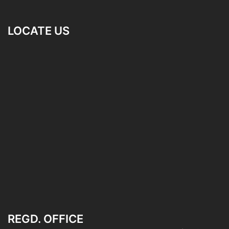
LOCATE US
REGD. OFFICE