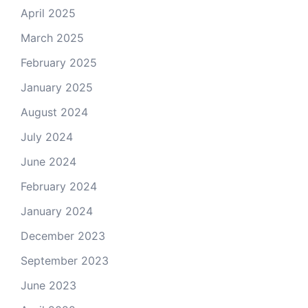
April 2025
March 2025
February 2025
January 2025
August 2024
July 2024
June 2024
February 2024
January 2024
December 2023
September 2023
June 2023