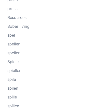
press
Resources
Sober living
spel
spellen
speller
Spiele
spiellen
spile
spilen
spille
spillen