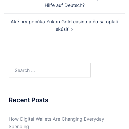
navigation
Hilfe auf Deutsch?
Aké hry ponúka Yukon Gold casino a čo sa oplatí
skúsiť
Search
for:
Recent Posts
How Digital Wallets Are Changing Everyday
Spending