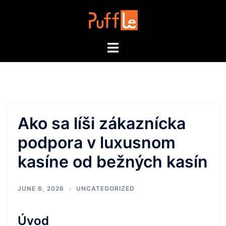
Skip
to
content
Toggle
menu
Ako sa líši zákaznícka
podpora v luxusnom
kasíne od bežných kasín
JUNE 6, 2026
UNCATEGORIZED
Úvod