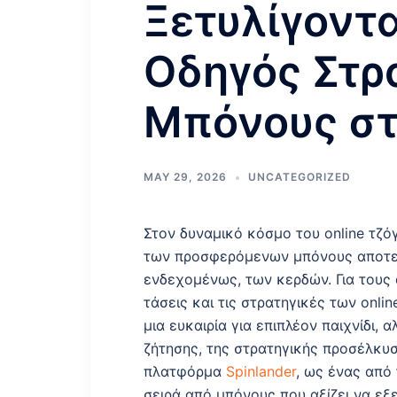
Ξετυλίγοντα
Οδηγός Στρα
Μπόνους στ
MAY 29, 2026
UNCATEGORIZED
Στον δυναμικό κόσμο του online τζό
των προσφερόμενων μπόνους αποτελεί
ενδεχομένως, των κερδών. Για τους
τάσεις και τις στρατηγικές των onli
μια ευκαιρία για επιπλέον παιχνίδι,
ζήτησης, της στρατηγικής προσέλκυ
πλατφόρμα
Spinlander
, ως ένας από
σειρά από μπόνους που αξίζει να εξ