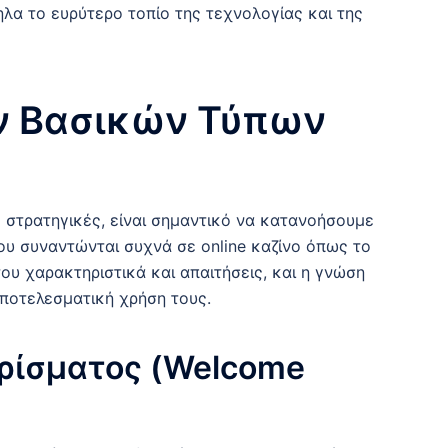
ηλα το ευρύτερο τοπίο της τεχνολογίας και της
ν Βασικών Τύπων
 στρατηγικές, είναι σημαντικό να κατανοήσουμε
ου συναντώνται συχνά σε online καζίνο όπως το
του χαρακτηριστικά και απαιτήσεις, και η γνώση
αποτελεσματική χρήση τους.
ίσματος (Welcome