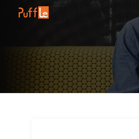
Skip
to
content