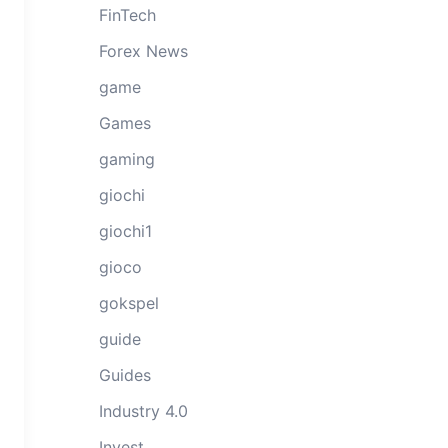
FinTech
Forex News
game
Games
gaming
giochi
giochi1
gioco
gokspel
guide
Guides
Industry 4.0
Invest