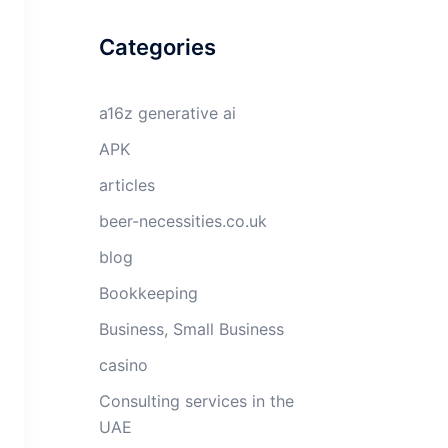
Categories
a16z generative ai
APK
articles
beer-necessities.co.uk
blog
Bookkeeping
Business, Small Business
casino
Consulting services in the
UAE