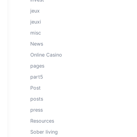
jeux
jeuxi
misc
News
Online Casino
pages
part5
Post
posts
press
Resources
Sober living