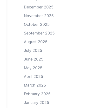
December 2025
November 2025
October 2025
September 2025
August 2025
July 2025
June 2025
May 2025
April 2025
March 2025
February 2025
January 2025