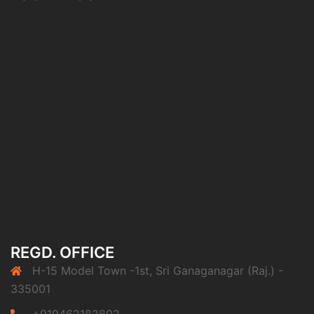
REGD. OFFICE
H-15 Model Town -1st, Sri Ganaganagar (Raj.) -
335001
+919462182802