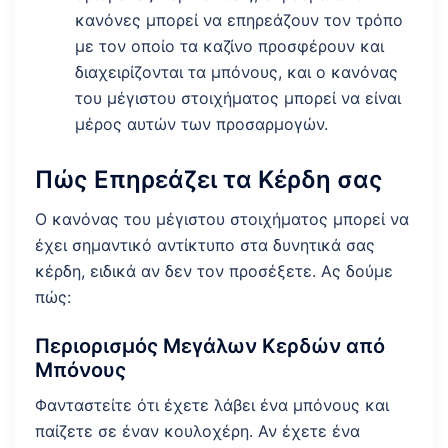
κανόνες μπορεί να επηρεάζουν τον τρόπο
με τον οποίο τα καζίνο προσφέρουν και
διαχειρίζονται τα μπόνους, και ο κανόνας
του μέγιστου στοιχήματος μπορεί να είναι
μέρος αυτών των προσαρμογών.
Πώς Επηρεάζει τα Κέρδη σας
Ο κανόνας του μέγιστου στοιχήματος μπορεί να
έχει σημαντικό αντίκτυπο στα δυνητικά σας
κέρδη, ειδικά αν δεν τον προσέξετε. Ας δούμε
πώς:
Περιορισμός Μεγάλων Κερδών από
Μπόνους
Φανταστείτε ότι έχετε λάβει ένα μπόνους και
παίζετε σε έναν κουλοχέρη. Αν έχετε ένα