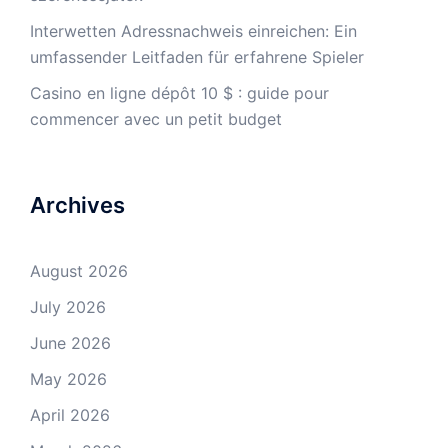
Interwetten Adressnachweis einreichen: Ein
umfassender Leitfaden für erfahrene Spieler
Casino en ligne dépôt 10 $ : guide pour
commencer avec un petit budget
Archives
August 2026
July 2026
June 2026
May 2026
April 2026