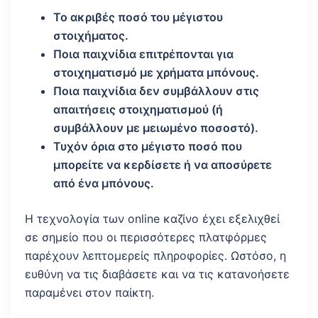
Το ακριβές ποσό του μέγιστου
στοιχήματος.
Ποια παιχνίδια επιτρέπονται για
στοιχηματισμό με χρήματα μπόνους.
Ποια παιχνίδια δεν συμβάλλουν στις
απαιτήσεις στοιχηματισμού (ή
συμβάλλουν με μειωμένο ποσοστό).
Τυχόν όρια στο μέγιστο ποσό που
μπορείτε να κερδίσετε ή να αποσύρετε
από ένα μπόνους.
Η τεχνολογία των online καζίνο έχει εξελιχθεί
σε σημείο που οι περισσότερες πλατφόρμες
παρέχουν λεπτομερείς πληροφορίες. Ωστόσο, η
ευθύνη να τις διαβάσετε και να τις κατανοήσετε
παραμένει στον παίκτη.