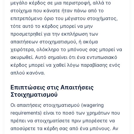
μεγάλο κέρδος σε μια περιστροφή, αλλά το
στοίχημα που κάνατε ήταν πάνω από το
επιτρεπόμενο όριο του μέγιστου στοιχήματος,
τότε αυτό το κέρδος μπορεί να μην
προσμετρηθεί για την εκπλήρωση των
απαιτήσεων στοιχηματισμού, ή ακόμα
χειρότερα, ολόκληρο το μπόνους σας μπορεί να
ακυρωθεί. Αυτό σημαίνει ότι ένα εντυπωσιακό
κέρδος μπορεί να χαθεί λόγω παραβίασης ενός
απλού κανόνα.
Επιπτώσεις στις Απαιτήσεις
Στοιχηματισμού
Οι απαιτήσεις στοιχηματισμού (wagering
requirements) είναι το ποσό των χρημάτων που
πρέπει να στοιχηματίσετε πριν μπορέσετε να
αποσύρετε τα κέρδη σας από ένα μπόνους. Αν