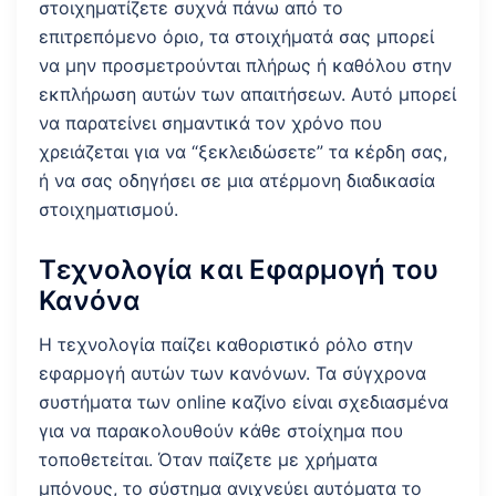
στοιχηματίζετε συχνά πάνω από το
επιτρεπόμενο όριο, τα στοιχήματά σας μπορεί
να μην προσμετρούνται πλήρως ή καθόλου στην
εκπλήρωση αυτών των απαιτήσεων. Αυτό μπορεί
να παρατείνει σημαντικά τον χρόνο που
χρειάζεται για να “ξεκλειδώσετε” τα κέρδη σας,
ή να σας οδηγήσει σε μια ατέρμονη διαδικασία
στοιχηματισμού.
Τεχνολογία και Εφαρμογή του
Κανόνα
Η τεχνολογία παίζει καθοριστικό ρόλο στην
εφαρμογή αυτών των κανόνων. Τα σύγχρονα
συστήματα των online καζίνο είναι σχεδιασμένα
για να παρακολουθούν κάθε στοίχημα που
τοποθετείται. Όταν παίζετε με χρήματα
μπόνους, το σύστημα ανιχνεύει αυτόματα το