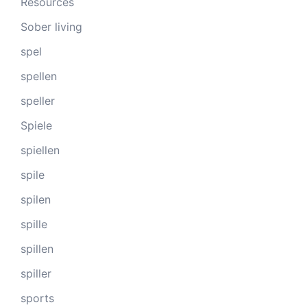
Resources
Sober living
spel
spellen
speller
Spiele
spiellen
spile
spilen
spille
spillen
spiller
sports