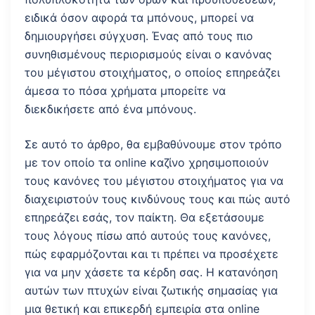
ειδικά όσον αφορά τα μπόνους, μπορεί να
δημιουργήσει σύγχυση. Ένας από τους πιο
συνηθισμένους περιορισμούς είναι ο κανόνας
του μέγιστου στοιχήματος, ο οποίος επηρεάζει
άμεσα το πόσα χρήματα μπορείτε να
διεκδικήσετε από ένα μπόνους.
Σε αυτό το άρθρο, θα εμβαθύνουμε στον τρόπο
με τον οποίο τα online καζίνο χρησιμοποιούν
τους κανόνες του μέγιστου στοιχήματος για να
διαχειριστούν τους κινδύνους τους και πώς αυτό
επηρεάζει εσάς, τον παίκτη. Θα εξετάσουμε
τους λόγους πίσω από αυτούς τους κανόνες,
πώς εφαρμόζονται και τι πρέπει να προσέχετε
για να μην χάσετε τα κέρδη σας. Η κατανόηση
αυτών των πτυχών είναι ζωτικής σημασίας για
μια θετική και επικερδή εμπειρία στα online