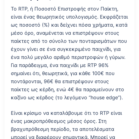
Το RTP, ή Ποσοστό Επιστροφής στον Παίκτη,
είναι ένας θεωρητικός υπολογισμός. Εκφράζεται
ως ποσοστό (%) και δείχνει πόσα χρήματα, κατά
μέσο όρο, αναμένεται να επιστρέψουν στους
παίκτες από το σύνολο των πονταρισμάτων που
έχουν γίνει σε ένα συγκεκριμένο παιχνίδι, για
ένα πολύ μεγάλο αριθμό περιστροφών ή γύρων.
Για παράδειγμα, ένα παιχνίδι με RTP 96%
σημαίνει ότι, θεωρητικά, για κάθε 100€ που
ποντάρονται, 96€ θα επιστρέψουν στους
παίκτες ως κέρδη, ενώ 4€ θα παραμείνουν στο
καζίνο ως κέρδος (το λεγόμενο “house edge”).
Είναι κρίσιμο να καταλάβουμε ότι το RTP είναι
ένας μακροπρόθεσμος μέσος όρος. Στη
βραχυπρόθεσμη περίοδο, τα αποτελέσματα
μπορεί να διαφέρουν σημαντικά. Μπορεί να