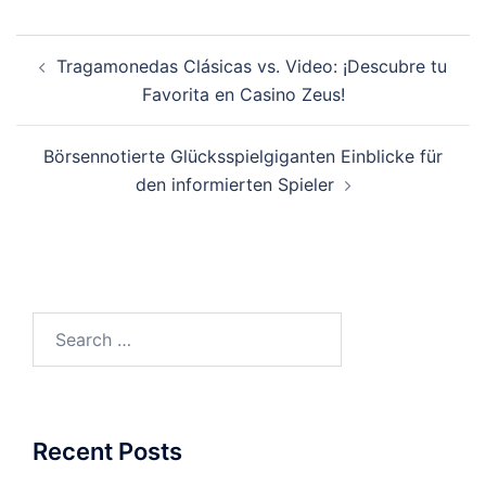
Post
Tragamonedas Clásicas vs. Video: ¡Descubre tu
navigation
Favorita en Casino Zeus!
Börsennotierte Glücksspielgiganten Einblicke für
den informierten Spieler
Search
for:
Recent Posts