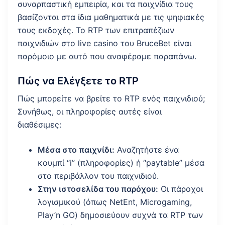
συναρπαστική εμπειρία, και τα παιχνίδια τους
βασίζονται στα ίδια μαθηματικά με τις ψηφιακές
τους εκδοχές. Το RTP των επιτραπέζιων
παιχνιδιών στο live casino του BruceBet είναι
παρόμοιο με αυτό που αναφέραμε παραπάνω.
Πώς να Ελέγξετε το RTP
Πώς μπορείτε να βρείτε το RTP ενός παιχνιδιού;
Συνήθως, οι πληροφορίες αυτές είναι
διαθέσιμες:
Μέσα στο παιχνίδι:
Αναζητήστε ένα
κουμπί “i” (πληροφορίες) ή “paytable” μέσα
στο περιβάλλον του παιχνιδιού.
Στην ιστοσελίδα του παρόχου:
Οι πάροχοι
λογισμικού (όπως NetEnt, Microgaming,
Play’n GO) δημοσιεύουν συχνά τα RTP των