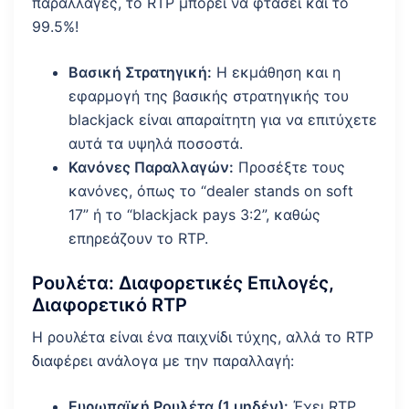
παραλλαγές, το RTP μπορεί να φτάσει και το
99.5%!
Βασική Στρατηγική:
Η εκμάθηση και η
εφαρμογή της βασικής στρατηγικής του
blackjack είναι απαραίτητη για να επιτύχετε
αυτά τα υψηλά ποσοστά.
Κανόνες Παραλλαγών:
Προσέξτε τους
κανόνες, όπως το “dealer stands on soft
17” ή το “blackjack pays 3:2”, καθώς
επηρεάζουν το RTP.
Ρουλέτα: Διαφορετικές Επιλογές,
Διαφορετικό RTP
Η ρουλέτα είναι ένα παιχνίδι τύχης, αλλά το RTP
διαφέρει ανάλογα με την παραλλαγή:
Ευρωπαϊκή Ρουλέτα (1 μηδέν):
Έχει RTP