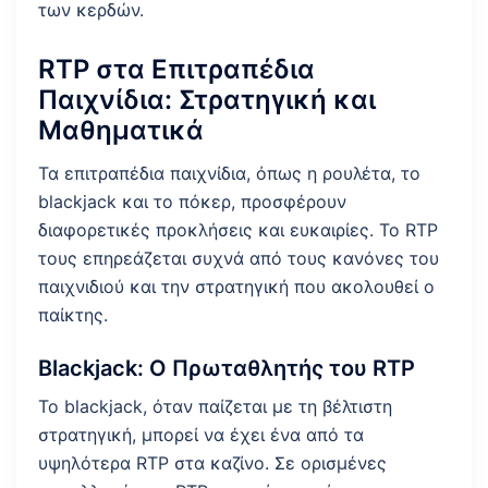
των κερδών.
RTP στα Επιτραπέδια
Παιχνίδια: Στρατηγική και
Μαθηματικά
Τα επιτραπέδια παιχνίδια, όπως η ρουλέτα, το
blackjack και το πόκερ, προσφέρουν
διαφορετικές προκλήσεις και ευκαιρίες. Το RTP
τους επηρεάζεται συχνά από τους κανόνες του
παιχνιδιού και την στρατηγική που ακολουθεί ο
παίκτης.
Blackjack: Ο Πρωταθλητής του RTP
Το blackjack, όταν παίζεται με τη βέλτιστη
στρατηγική, μπορεί να έχει ένα από τα
υψηλότερα RTP στα καζίνο. Σε ορισμένες