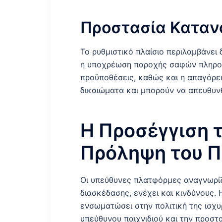
Προστασία Κατα
Το ρυθμιστικό πλαίσιο περιλαμβάνει
η υποχρέωση παροχής σαφών πληροφ
προϋποθέσεις, καθώς και η απαγόρευ
δικαιώματα και μπορούν να απευθυν
Η Προσέγγιση τ
Πρόληψη του Π
Οι υπεύθυνες πλατφόρμες αναγνωρίζο
διασκέδασης, ενέχει και κινδύνους. 
ενσωματώσει στην πολιτική της ισχυ
υπεύθυνου παιχνιδιού και την προστ