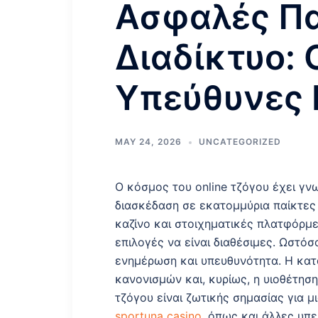
Ασφαλές Πα
Διαδίκτυο: 
Υπεύθυνες 
MAY 24, 2026
UNCATEGORIZED
Ο κόσμος του online τζόγου έχει γν
διασκέδαση σε εκατομμύρια παίκτες 
καζίνο και στοιχηματικές πλατφόρμε
επιλογές να είναι διαθέσιμες. Ωστόσ
ενημέρωση και υπευθυνότητα. Η κατ
κανονισμών και, κυρίως, η υιοθέτησ
τζόγου είναι ζωτικής σημασίας για μ
sportuna casino
, όπως και άλλες υπε