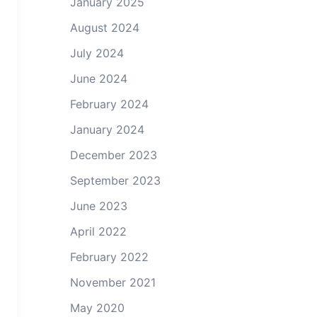
January 2025
August 2024
July 2024
June 2024
February 2024
January 2024
December 2023
September 2023
June 2023
April 2022
February 2022
November 2021
May 2020