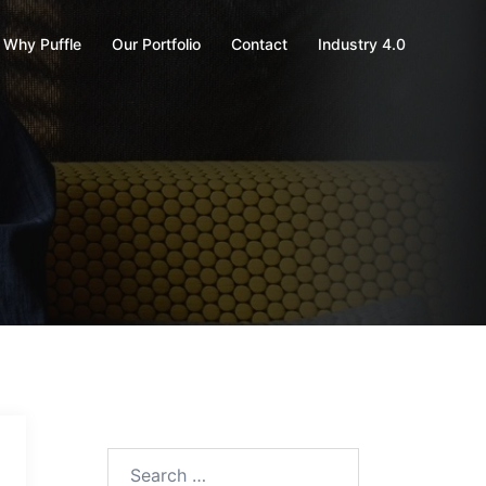
Why Puffle
Our Portfolio
Contact
Industry 4.0
Search