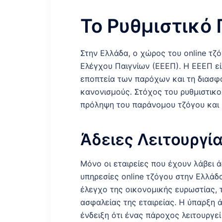
Το Ρυθμιστικό 
Στην Ελλάδα, ο χώρος του online τζό
Ελέγχου Παιγνίων (ΕΕΕΠ). Η ΕΕΕΠ εί
εποπτεία των παρόχων και τη διασφ
κανονισμούς. Στόχος του ρυθμιστικού
πρόληψη του παράνομου τζόγου και η
Άδειες Λειτουργί
Μόνο οι εταιρείες που έχουν λάβει 
υπηρεσίες online τζόγου στην Ελλάδ
έλεγχο της οικονομικής ευρωστίας,
ασφαλείας της εταιρείας. Η ύπαρξη 
ένδειξη ότι ένας πάροχος λειτουργε