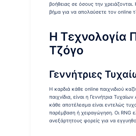
βοήθειας σε όσους την χρειάζονται.
βήμα για να απολαύσετε τον online 
Η Τεχνολογία Π
Τζόγο
Γεννήτριες Τυχα
Η καρδιά κάθε online παιχνιδιού καζ
παιχνίδια, είναι η Γεννήτρια Τυχαίων
κάθε αποτέλεσμα είναι εντελώς τυχ
παρέμβαση ή χειραγώγηση. Οι RNG ελ
ανεξάρτητους φορείς για να εγγυηθού