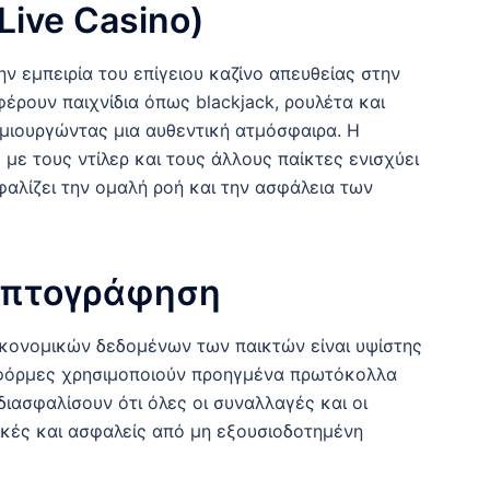
Live Casino)
ην εμπειρία του επίγειου καζίνο απευθείας στην
έρουν παιχνίδια όπως blackjack, ρουλέτα και
ημιουργώντας μια αυθεντική ατμόσφαιρα. Η
με τους ντίλερ και τους άλλους παίκτες ενισχύει
φαλίζει την ομαλή ροή και την ασφάλεια των
υπτογράφηση
κονομικών δεδομένων των παικτών είναι υψίστης
τφόρμες χρησιμοποιούν προηγμένα πρωτόκολλα
ιασφαλίσουν ότι όλες οι συναλλαγές και οι
κές και ασφαλείς από μη εξουσιοδοτημένη