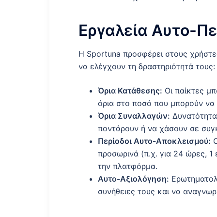
Εργαλεία Αυτο-Πε
Η Sportuna προσφέρει στους χρήστες
να ελέγχουν τη δραστηριότητά τους:
Όρια Κατάθεσης:
Οι παίκτες μπ
όρια στο ποσό που μπορούν να
Όρια Συναλλαγών:
Δυνατότητα 
ποντάρουν ή να χάσουν σε συγ
Περίοδοι Αυτο-Αποκλεισμού:
Ο
προσωρινά (π.χ. για 24 ώρες, 
την πλατφόρμα.
Αυτο-Αξιολόγηση:
Ερωτηματολό
συνήθειες τους και να αναγνωρ