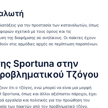
ναλωτή
 διατάξεις για την προστασία των καταναλωτών, όπως
οριών σχετικά με τους όρους και τις
ση της διαφήμισης σε ανηλίκους. Οι παίκτες έχουν
θούν στις αρμόδιες αρχές σε περίπτωση παραπόνων.
ης Sportuna στην
ροβληματικού Τζόγου
υν ότι ο τζόγος, ενώ μπορεί να είναι μια μορφή
Η Sportuna, όπως και άλλοι αξιόπιστοι πάροχοι, έχει
ρά εργαλεία και πολιτικές για την προώθηση του
ασία των παικτών από τον προβληματικό τζόγο.